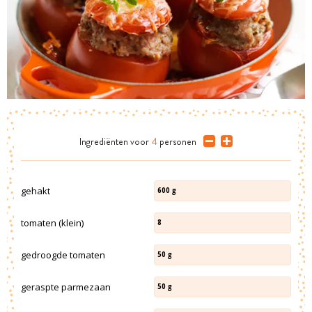
Ingrediënten
voor
4
personen
gehakt
600
g
tomaten (klein)
8
gedroogde tomaten
50
g
geraspte parmezaan
50
g