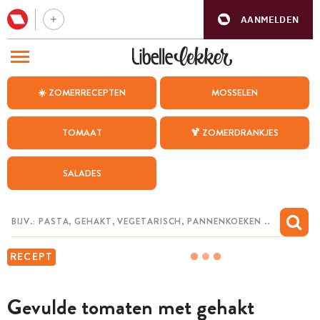
AANMELDEN
BEZOEK ONZE ANDERE WEBSITES
☀️ ZOMERRECEPTEN
MOSSELEN
RECEPTEN
TOMAAT
🍹 ZOMERDRANKJES
WEEKMENU
SALADES
CHAT MET MAIA
INSPIRATIE
MIJN BEWAARDE RECEPTEN
RECEPT
Gevulde tomaten met gehakt