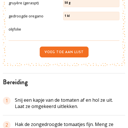
gruyère (geraspt)
50
g
gedroogde oregano
1
kl
olijfolie
VOEG TOE AAN LIJST
bereiding
Snij een kapje van de tomaten af en hol ze uit.
1
Laat ze omgekeerd uitlekken.
Hak de
zongedroogde
tomaatjes fijn. Meng ze
2