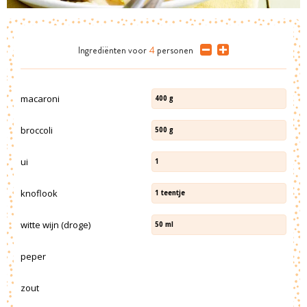
Ingrediënten
voor
4
personen
macaroni
400
g
broccoli
500
g
ui
1
knoflook
1
teentje
witte wijn (droge)
50
ml
peper
zout