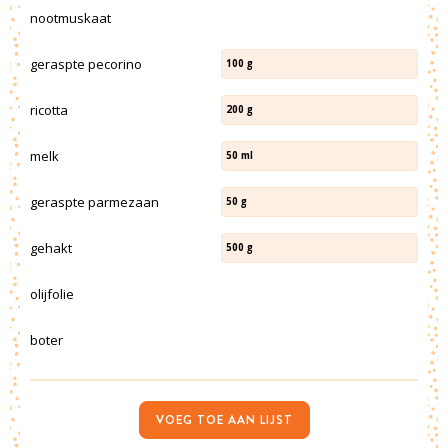
nootmuskaat
geraspte pecorino
100
g
ricotta
200
g
melk
50
ml
geraspte parmezaan
50
g
gehakt
500
g
olijfolie
boter
VOEG TOE AAN LIJST