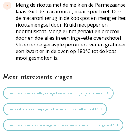
Meng de ricotta met de melk en de Parmezaanse
3
kaas. Giet de macaroni af, maar spoel niet. Doe
de macaroni terug in de kookpot en meng er het
ricottamengsel door. Kruid met peper en
nootmuskaat. Meng er het gehakt en broccoli
door en doe alles in een ingevette ovenschotel.
Strooi er de geraspte pecorino over en gratineer
een kwartier in de oven op 180°C tot de kaas
mooi gesmolten is.
Meer interessante vragen
Hoe maak ik een snelle, romige kaassaus voor bij mijn macaroni?
Hoe voorkom ik dat mijn gekookte macaroni aan elkaar plakt?
Hoe maak ik een lekkere vegetarische versie van macaroni met gehakt?