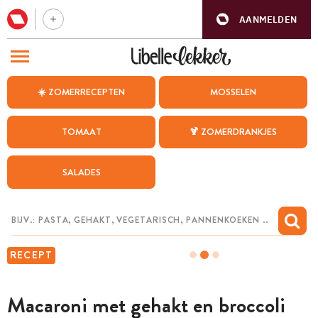
AANMELDEN
BEZOEK ONZE ANDERE WEBSITES
☀️ ZOMERRECEPTEN
MOSSELEN
RECEPTEN
TOMAAT
🍹 ZOMERDRANKJES
WEEKMENU
SALADES
CHAT MET MAIA
INSPIRATIE
MIJN BEWAARDE RECEPTEN
RECEPT
Macaroni met gehakt en broccoli