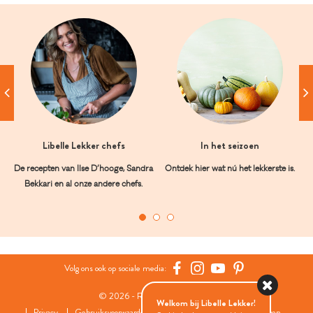
Libelle Lekker chefs
In het seizoen
De recepten van Ilse D’hooge, Sandra
Ontdek hier wat nú het lekkerste is.
Bekkari en al onze andere chefs.
Volg ons ook op sociale media:
© 2026 - Roularta Media Group
Welkom bij Libelle Lekker!
Privacy
Gebruiksvoorwaarden
Cookies
Cookies instellingen