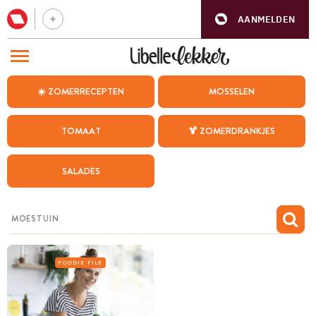
AANMELDEN
BEZOEK ONZE ANDERE WEBSITES
☀️ ZOMERRECEPTEN
MOSSELEN
RECEPTEN
TOMAAT
🍹 ZOMERDRANKJES
WEEKMENU
SALADES
CHAT MET MAIA
INSPIRATIE
MIJN BEWAARDE RECEPTEN
FOODIE FILE