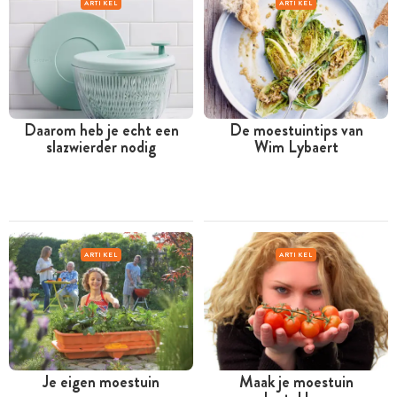
ARTIKEL
ARTIKEL
Daarom heb je echt een
De moestuintips van
slazwierder nodig
Wim Lybaert
ARTIKEL
ARTIKEL
Je eigen moestuin
Maak je moestuin