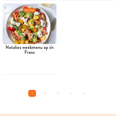
ARTIKEL
Natalies weekmenu op z'n
Frans
1
2
3
>
>>