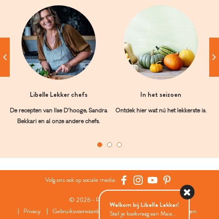
Libelle Lekker chefs
In het seizoen
De recepten van Ilse D’hooge, Sandra
Ontdek hier wat nú het lekkerste is.
Bekkari en al onze andere chefs.
Volg ons ook op sociale media:
© 2026 - Roularta Media Group
Welkom bij Libelle Lekker!
Privacy
Gebruiksvoorwaarden
Cookies
Cookies instellingen
Stel je kookvraag aan Maia...