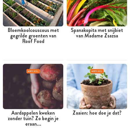
Bloemkoolcouscous met
Spanakopita met snijbiet
gegrilde groenten van
van Madame Zsazsa
Roof Food
ARTIKEL
ARTIKEL
Aardappelen kweken
Zaaien: hoe doe je dat?
zonder tuin? Zo begin je
eraan...