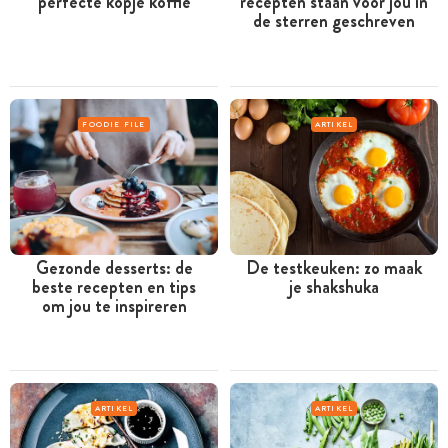
perfecte kopje koffie
recepten staan voor jou in
de sterren geschreven
FOODIE FILE
ARTIKEL
Gezonde desserts: de
De testkeuken: zo maak
beste recepten en tips
je shakshuka
om jou te inspireren
ARTIKEL
ARTIKEL