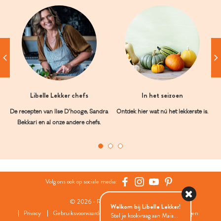
Libelle Lekker chefs
In het seizoen
De recepten van Ilse D’hooge, Sandra
Ontdek hier wat nú het lekkerste is.
Bekkari en al onze andere chefs.
Volg ons ook op sociale media:
© 2026 - Roularta Media Group
Welkom bij Libelle Lekker!
Privacy
Gebruiksvoorwaarden
Cookies
Cookies instellingen
Stel je kookvraag aan Maia...