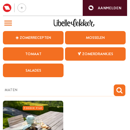
AANMELDEN
BEZOEK ONZE ANDERE WEBSITES
☀️ ZOMERRECEPTEN
MOSSELEN
RECEPTEN
TOMAAT
🍹 ZOMERDRANKJES
WEEKMENU
SALADES
CHAT MET MAIA
INSPIRATIE
MIJN BEWAARDE RECEPTEN
FOODIE FILE