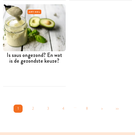
ARTIKEL
Is saus ongezond? En wat
is de gezondste keuze?
...
1
2
3
4
8
>
>>