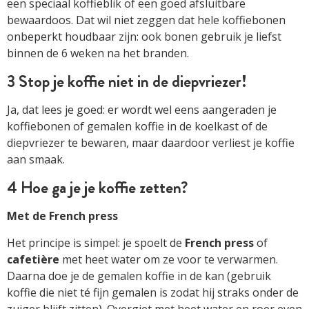
een speciaal koffieblik of een goed afsluitbare
bewaardoos. Dat wil niet zeggen dat hele koffiebonen
onbeperkt houdbaar zijn: ook bonen gebruik je liefst
binnen de 6 weken na het branden.
3 Stop je koffie niet in de diepvriezer!
Ja, dat lees je goed: er wordt wel eens aangeraden je
koffiebonen of gemalen koffie in de koelkast of de
diepvriezer te bewaren, maar daardoor verliest je koffie
aan smaak.
4 Hoe ga je je koffie zetten?
Met de French press
Het principe is simpel: je spoelt de
French press
of
cafetière
met heet water om ze voor te verwarmen.
Daarna doe je de gemalen koffie in de kan (gebruik
koffie die niet té fijn gemalen is zodat hij straks onder de
zuiger blijft zitten). Overgiet met heet water en roer even