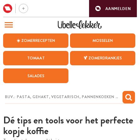
AANMELDEN
BEZOEK ONZE ANDERE WEBSITES
☀️ ZOMERRECEPTEN
MOSSELEN
RECEPTEN
TOMAAT
🍹 ZOMERDRANKJES
WEEKMENU
SALADES
CHAT MET MAIA
INSPIRATIE
MIJN BEWAARDE RECEPTEN
Dé tips en tools voor het perfecte
kopje koffie