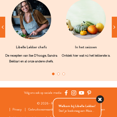
Libelle Lekker chefs
In het seizoen
De recepten van Ilse D’hooge, Sandra
Ontdek hier wat nú het lekkerste is.
Bekkari en al onze andere chefs.
Volg ons ook op sociale media:
© 2026 - Roularta Media Group
Welkom bij Libelle Lekker!
Privacy
Gebruiksvoorwaarden
Cookies
Cookies instellingen
Stel je kookvraag aan Maia...