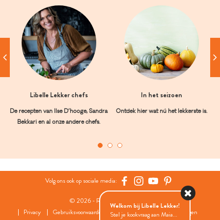
Libelle Lekker chefs
In het seizoen
De recepten van Ilse D’hooge, Sandra
Ontdek hier wat nú het lekkerste is.
Bekkari en al onze andere chefs.
Volg ons ook op sociale media:
© 2026 - Roularta Media Group
Welkom bij Libelle Lekker!
Privacy
Gebruiksvoorwaarden
Cookies
Cookies instellingen
Stel je kookvraag aan Maia...