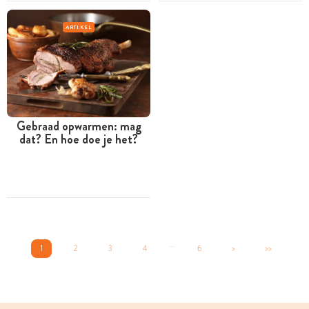
ARTIKEL
Gebraad opwarmen: mag
dat? En hoe doe je het?
...
1
2
3
4
6
>
>>