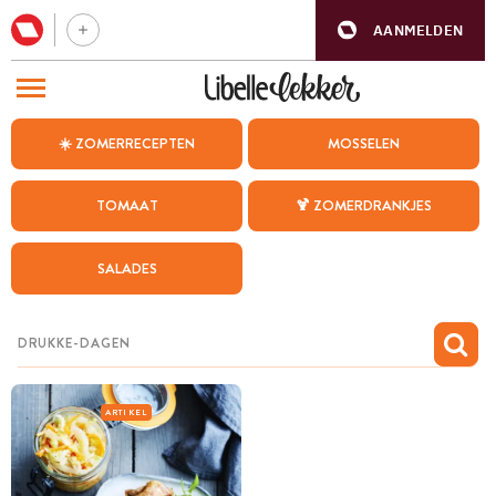
AANMELDEN
BEZOEK ONZE ANDERE WEBSITES
☀️ ZOMERRECEPTEN
MOSSELEN
RECEPTEN
TOMAAT
🍹 ZOMERDRANKJES
WEEKMENU
SALADES
CHAT MET MAIA
INSPIRATIE
MIJN BEWAARDE RECEPTEN
ARTIKEL