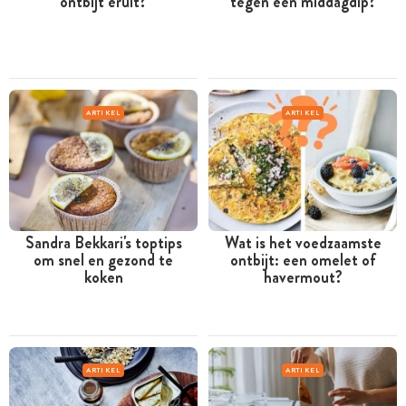
ontbijt eruit?
tegen een middagdip?
ARTIKEL
ARTIKEL
Sandra Bekkari's toptips
Wat is het voedzaamste
om snel en gezond te
ontbijt: een omelet of
koken
havermout?
ARTIKEL
ARTIKEL