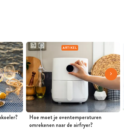
ARTIKEL
jnkoeler?
Hoe moet je oventemperaturen
Mosse
omrekenen naar de airfryer?
Peter