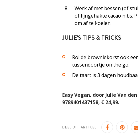
Werk af met bessen (of stuk
of fijngehakte cacao nibs. 
om af te koelen.
JULIE'S TIPS & TRICKS
Rol de browniekorst ook een
tussendoortje on the go.
De taart is 3 dagen houdbaar
Easy Vegan, door Julie Van den
9789401437158, € 24,99.
DEEL DIT ARTIKEL