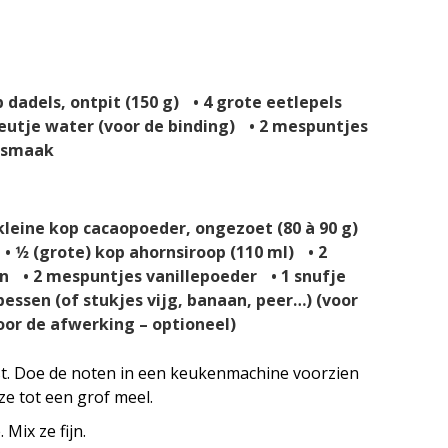
p dadels, ontpit (150 g) • 4 grote eetlepels
eutje water (voor de binding) • 2 mespuntjes
r smaak
1 kleine kop cacaopoeder, ongezoet (80 à 90 g)
 1⁄2 (grote) kop ahornsiroop (110 ml) • 2
n • 2 mespuntjes vanillepoeder • 1 snufje
essen (of stukjes vijg, banaan, peer…) (voor
oor de afwerking – optioneel)
t. Doe de noten in een keukenmachine voorzien
ze tot een grof meel.
 Mix ze fijn.