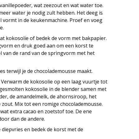
vanillepoeder, wat zeezout en wat water toe.
meer water je nodig zult hebben. Het deeg is
bol vormt in de keukenmachine. Proef en voeg
e.
at kokosolie of bedek de vorm met bakpapier.
ngvorm en druk goed aan om een korst te
l van de rand van de springvorm met het
ies terwijl je de chocolademousse maakt.
Verwarm de kokosolie op een laag vuurtje tot
 gesmolten kokosolie in de blender samen met
der, de amandelmelk, de ahornsiroop, het
e zout. Mix tot een romige chocolademousse.
wat extra cacao en zoetstof toe. De ene
door dan de andere.
e diepvries en bedek de korst met de