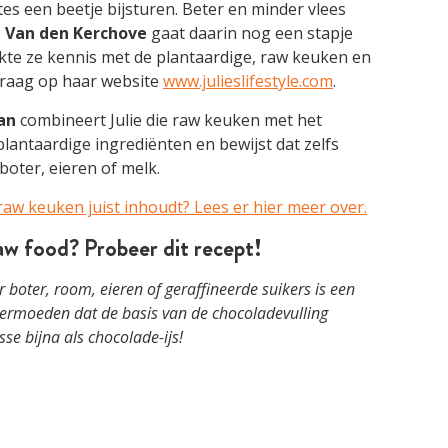
s een beetje bijsturen. Beter en minder vlees
e Van den Kerchove
gaat daarin nog een stapje
akte ze kennis met de plantaardige, raw keuken en
 graag op haar website
www.julieslifestyle.com
.
an
combineert Julie die raw keuken met het
lantaardige ingrediënten en bewijst dat zelfs
oter, eieren of melk.
 raw keuken juist inhoudt? Lees er hier meer over.
w food? Probeer dit recept!
boter, room, eieren of geraffineerde suikers is een
vermoeden dat de basis van de chocoladevulling
se bijna als chocolade-ijs!