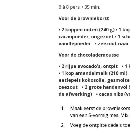
6 à 8 pers. • 35 min.
Voor de browniekorst
• 2 koppen noten (240 g) • 1 ko
cacaopoeder, ongezoet • 1 sch
vanillepoeder • zeezout naa
Voor de chocolademousse
• 2 rijpe avocado's, ontpit • 
• 1 kop amandelmelk (210 ml) •
eetlepels kokosolie, gesmolte
zeezout • 2 grote handenvol b
de afwerking) • cacao nibs (v
Maak eerst de browniekors
van een S-vormig mes. Mix 
Voeg de ontpitte dadels toe.