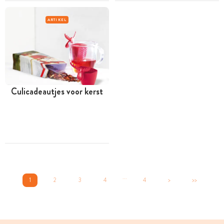
ARTIKEL
Culicadeautjes voor kerst
...
1
2
3
4
4
>
>>