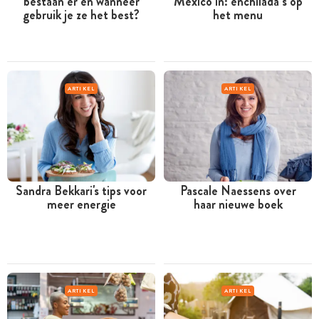
bestaan er en wanneer
Mexico in: enchilada’s op
gebruik je ze het best?
het menu
ARTIKEL
ARTIKEL
Sandra Bekkari's tips voor
Pascale Naessens over
meer energie
haar nieuwe boek
ARTIKEL
ARTIKEL