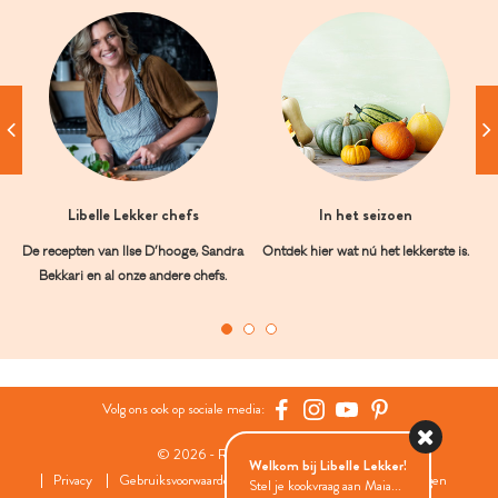
Libelle Lekker chefs
In het seizoen
De recepten van Ilse D’hooge, Sandra
Ontdek hier wat nú het lekkerste is.
Bekkari en al onze andere chefs.
Volg ons ook op sociale media:
© 2026 - Roularta Media Group
Welkom bij Libelle Lekker!
Privacy
Gebruiksvoorwaarden
Cookies
Cookies instellingen
Stel je kookvraag aan Maia...