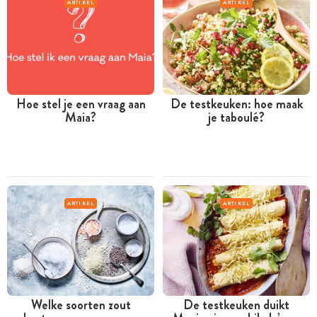
ARTIKEL
ARTIKEL
Hoe stel je een vraag aan
De testkeuken: hoe maak
Maia?
je taboulé?
ARTIKEL
ARTIKEL
Welke soorten zout
De testkeuken duikt