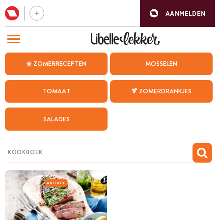
AANMELDEN
BEZOEK ONZE ANDERE WEBSITES
☀️ ZOMERRECEPTEN
MOSSELEN
RECEPTEN
TOMAAT
🍹 ZOMERDRANKJES
WEEKMENU
SALADES
CHAT MET MAIA
INSPIRATIE
MIJN BEWAARDE RECEPTEN
ARTIKEL