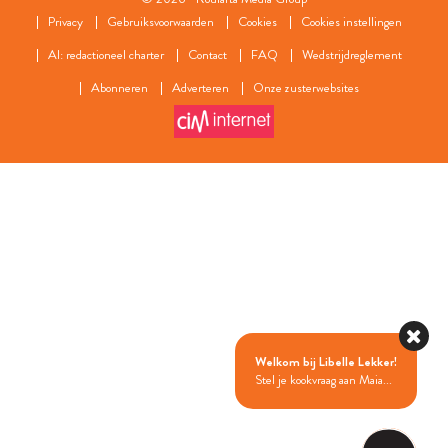
Privacy
Gebruiksvoorwaarden
Cookies
Cookies instellingen
AI: redactioneel charter
Contact
FAQ
Wedstrijdreglement
Abonneren
Adverteren
Onze zusterwebsites
Welkom bij Libelle Lekker!
Stel je kookvraag aan Maia...