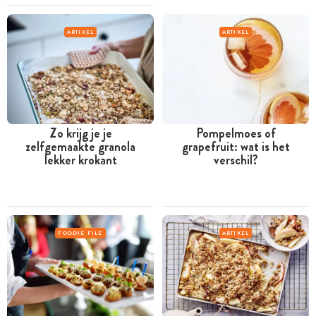
ARTIKEL
ARTIKEL
Zo krijg je je
Pompelmoes of
zelfgemaakte granola
grapefruit: wat is het
lekker krokant
verschil?
FOODIE FILE
ARTIKEL