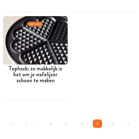
ARTIKEL
Tophack: zo makkelijk is
het om je wafelijzer
schoon te maken
...
<
1
2
3
4
5
6
>