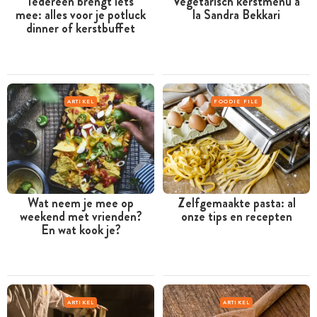
Iedereen brengt iets
Vegetarisch kerstmenu à
mee: alles voor je potluck
la Sandra Bekkari
dinner of kerstbuffet
ARTIKEL
FOODIE FILE
Wat neem je mee op
Zelfgemaakte pasta: al
weekend met vrienden?
onze tips en recepten
En wat kook je?
ARTIKEL
ARTIKEL