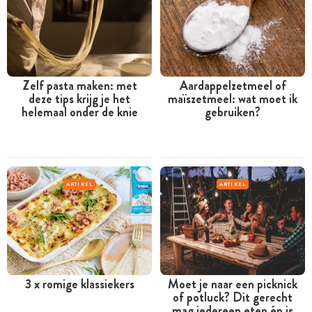
Zelf pasta maken: met
Aardappelzetmeel of
deze tips krijg je het
maïszetmeel: wat moet ik
helemaal onder de knie
gebruiken?
ARTIKEL
ARTIKEL
3 x romige klassiekers
Moet je naar een picknick
of potluck? Dit gerecht
mag iedereen eten én is