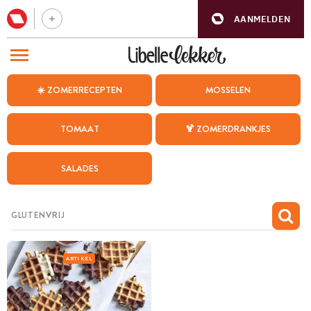
AANMELDEN
BEZOEK ONZE ANDERE WEBSITES
☀️ ZOMERRECEPTEN
MOSSELEN
RECEPTEN
TOMAAT
🍹 ZOMERDRANKJES
WEEKMENU
SALADES
CHAT MET MAIA
INSPIRATIE
MIJN BEWAARDE RECEPTEN
ARTIKEL