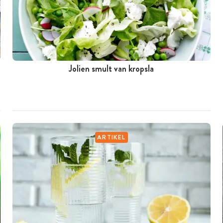
Jolien smult van kropsla
ARTIKEL