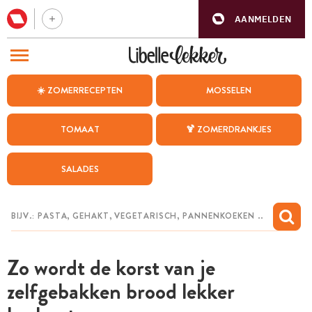
AANMELDEN
BEZOEK ONZE ANDERE WEBSITES
☀️ ZOMERRECEPTEN
MOSSELEN
RECEPTEN
TOMAAT
🍹 ZOMERDRANKJES
WEEKMENU
SALADES
CHAT MET MAIA
INSPIRATIE
MIJN BEWAARDE RECEPTEN
Zo wordt de korst van je
zelfgebakken brood lekker