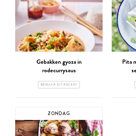
Gebakken gyoza in
Pita 
rodecurrysaus
s
BEWAAR DIT RECEPT
ZONDAG