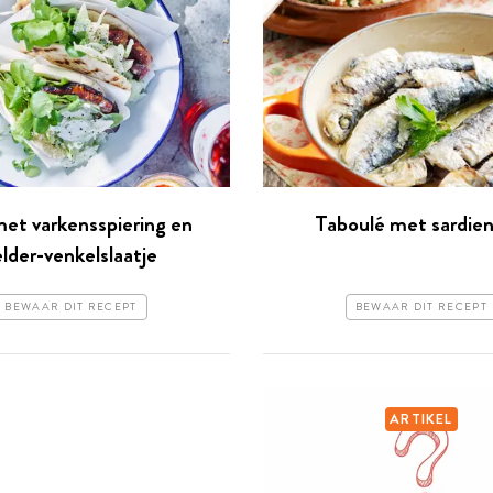
met varkensspiering en
Taboulé met sardien
elder-venkelslaatje
BEWAAR DIT RECEPT
BEWAAR DIT RECEPT
ARTIKEL