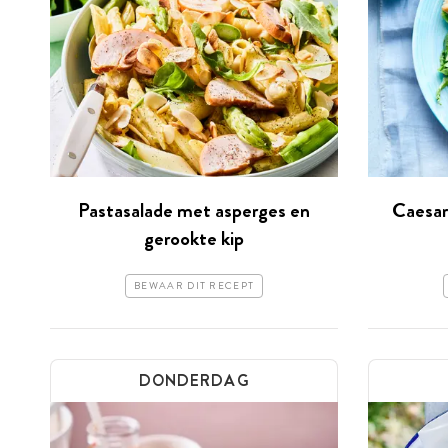
Pastasalade met asperges en
Caesar
gerookte kip
BEWAAR DIT RECEPT
DONDERDAG