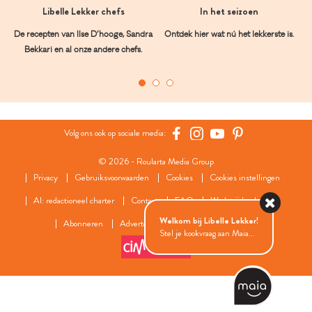
Libelle Lekker chefs
In het seizoen
De recepten van Ilse D’hooge, Sandra
Ontdek hier wat nú het lekkerste is.
Bekkari en al onze andere chefs.
Volg ons ook op sociale media:
© 2026 - Roularta Media Group
Privacy
Gebruiksvoorwaarden
Cookies
Cookies instellingen
AI: redactioneel charter
Contact
FAQ
Wedstrijdreglement
Welkom bij Libelle Lekker!
Abonneren
Adverteren
Onze zusterwebsites
Stel je kookvraag aan Maia...