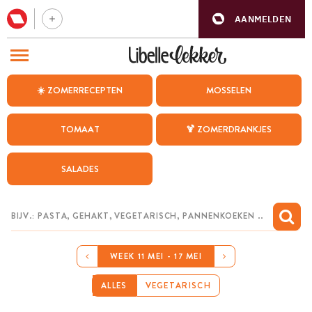
AANMELDEN
BEZOEK ONZE ANDERE WEBSITES
☀️ ZOMERRECEPTEN
MOSSELEN
RECEPTEN
TOMAAT
🍹 ZOMERDRANKJES
WEEKMENU
SALADES
CHAT MET MAIA
INSPIRATIE
MIJN BEWAARDE RECEPTEN
WEEK 11 MEI - 17 MEI
ALLES
VEGETARISCH