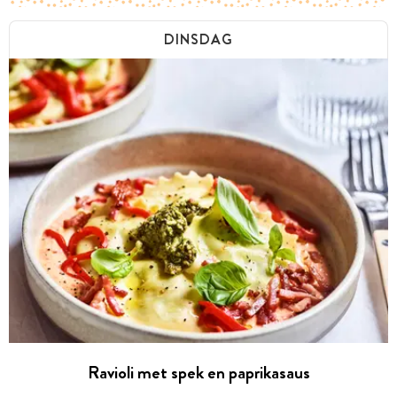
DINSDAG
Ravioli met spek en paprikasaus