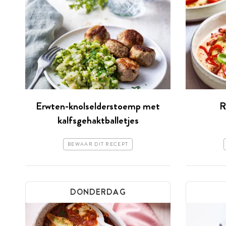
Erwten-knolselderstoemp met
R
kalfsgehaktballetjes
BEWAAR DIT RECEPT
DONDERDAG