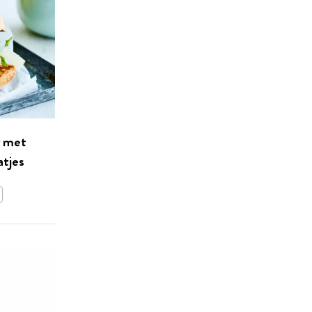
r met
tjes