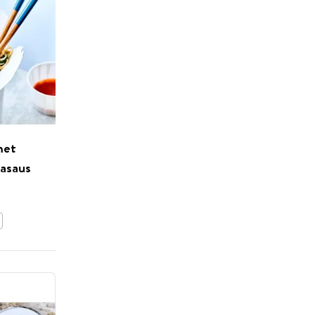
met
dasaus