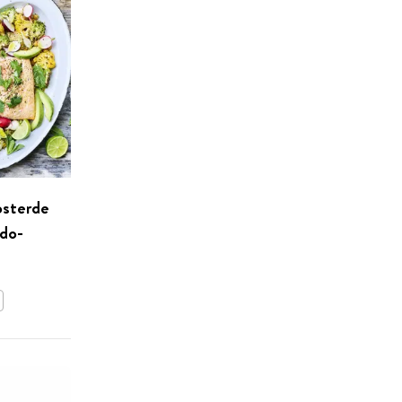
osterde
ado-