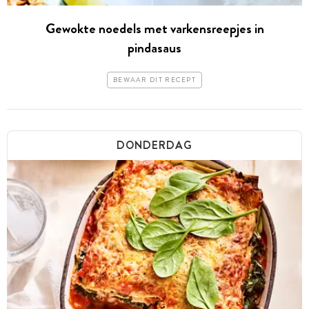
Gewokte noedels met varkensreepjes in
pindasaus
BEWAAR DIT RECEPT
DONDERDAG