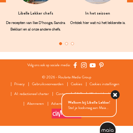
Libelle Lekker chefs
In het seizoen
De recepten van Ilse D’hooge, Sandra
Ontdek hier wat nú het lekkerste is.
Bekkari en al onze andere chefs.
Volg ons ook op sociale media:
© 2026 - Roularta Media Group
Privacy
Gebruiksvoorwaarden
Cookies
Cookies instellingen
AI: redactioneel charter
Contact
FAQ
Wedstrijdreglement
Welkom bij Libelle Lekker!
Abonneren
Adverteren
Onze zusterwebsites
Stel je kookvraag aan Maia...