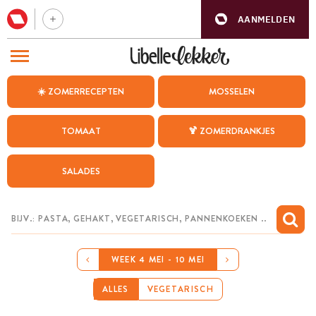
AANMELDEN
BEZOEK ONZE ANDERE WEBSITES
☀️ ZOMERRECEPTEN
MOSSELEN
RECEPTEN
TOMAAT
🍹 ZOMERDRANKJES
WEEKMENU
SALADES
CHAT MET MAIA
INSPIRATIE
MIJN BEWAARDE RECEPTEN
WEEK 4 MEI - 10 MEI
ALLES
VEGETARISCH