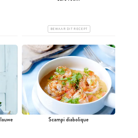
Goedkoop
Makkelijk
BEWAAR DIT RECEPT
blauwe
Scampi diabolique
Minder dan 30 minuten