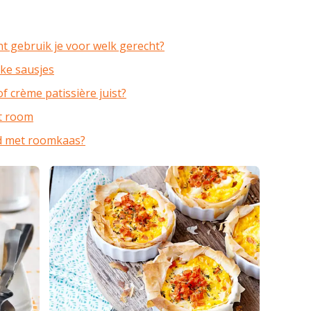
nt gebruik je voor welk gerecht?
jke sausjes
 crème patissière juist?
t room
d met roomkaas?