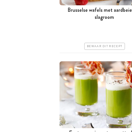
Brusselse wafels met aardbei
Tussen 30 minuten en 1 uur
slagroom
Goedkoop
Makkelijk
BEWAAR DIT RECEPT