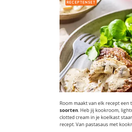
RECEPTENSET
Room maakt van elk recept een t
soorten
. Heb jij kookroom, ligh
clotted cream in je koelkast staa
recept. Van pastasaus met kookr