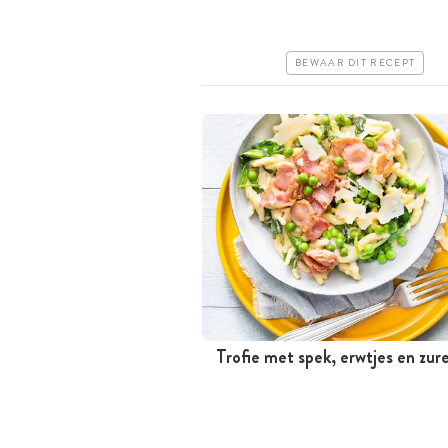
Iets duurder
Makkelijk
BEWAAR DIT RECEPT
Trofie met spek, erwtjes en zur
Minder dan 30 minuten
Iets duurder