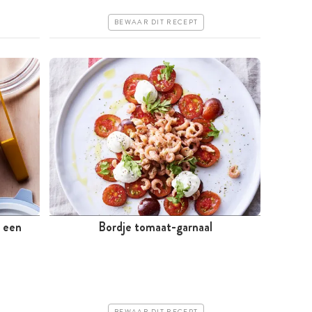
Erg makkelijk
BEWAAR DIT RECEPT
n een
Bordje tomaat-garnaal
Tussen 30 minuten en 1 uur
Iets duurder
Erg makkelijk