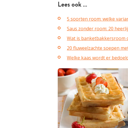
Lees ook …
5 soorten room: welke varia
Saus zonder room: 20 heerli
Wat is banketbakkersroom of
20 fluweelzachte soepen me
Welke kaas wordt er bedoel