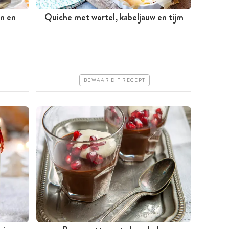
en en
Quiche met wortel, kabeljauw en tijm
Tussen 30 minuten en 1 uur
Goedkoop
Erg makkelijk
BEWAAR DIT RECEPT