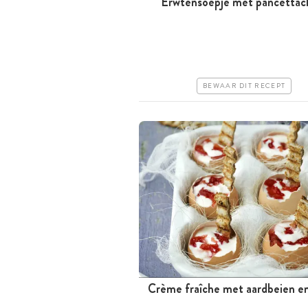
Erwtensoepje met pancettac
Minder dan 30 minuten
Goedkoop
Erg makkelijk
BEWAAR DIT RECEPT
Crème fraîche met aardbeien en
Minder dan 30 minuten