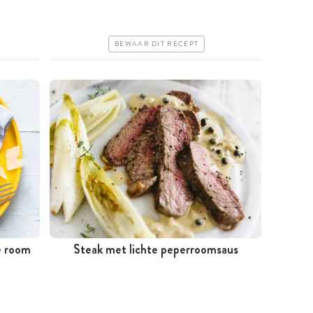
Iets duurder
Erg makkelijk
BEWAAR DIT RECEPT
e room
Steak met lichte peperroomsaus
Tussen 30 minuten en 1 uur
Goedkoop