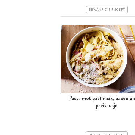
Erg makkelijk
BEWAAR DIT RECEPT
Pasta met pastinaak, bacon e
Minder dan 30 minuten
preisausje
Goedkoop
Erg makkelijk