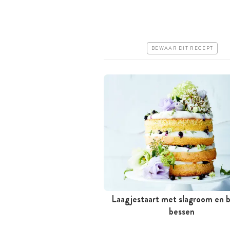
Goedkoop
Erg makkelijk
BEWAAR DIT RECEPT
Laagjestaart met slagroom en 
Tussen 30 minuten en 1 uur
bessen