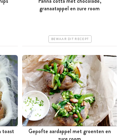
hips
Panna cotta met chocolade,
Minder dan 30 minuten
granaatappel en zure room
Goedkoop
Erg makkelijk
BEWAAR DIT RECEPT
 toast
Gepofte aardappel met groenten en
Meer dan 1 uur
zure room