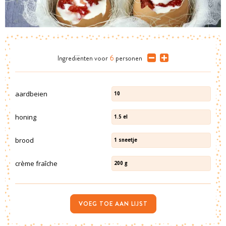
Ingrediënten
voor
6
personen
aardbeien
10
honing
1.5
el
brood
1
sneetje
crème fraîche
200
g
VOEG TOE AAN LIJST