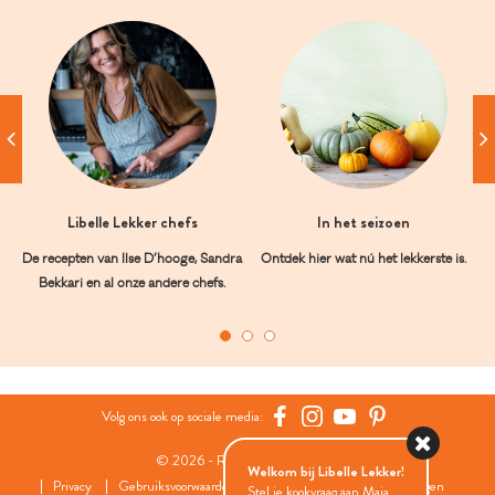
Libelle Lekker chefs
In het seizoen
De recepten van Ilse D’hooge, Sandra
Ontdek hier wat nú het lekkerste is.
Bekkari en al onze andere chefs.
Volg ons ook op sociale media:
© 2026 - Roularta Media Group
Welkom bij Libelle Lekker!
Privacy
Gebruiksvoorwaarden
Cookies
Cookies instellingen
Stel je kookvraag aan Maia...