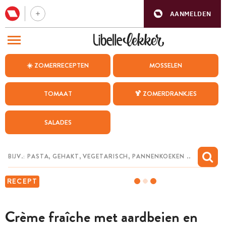
AANMELDEN
BEZOEK ONZE ANDERE WEBSITES
☀️ ZOMERRECEPTEN
MOSSELEN
RECEPTEN
TOMAAT
🍹 ZOMERDRANKJES
WEEKMENU
SALADES
CHAT MET MAIA
INSPIRATIE
MIJN BEWAARDE RECEPTEN
RECEPT
Crème fraîche met aardbeien en