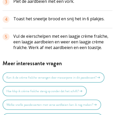
Plet de aardbeien met een vork.
3
Toast het sneetje brood en snij het in 6 plakjes.
4
Vul de eierschelpen met een laagje crème fraîche,
5
een laagje aardbeien en weer een laagje crème
fraîche. Werk af met aardbeien en een toastje.
Meer interessante vragen
Kan ik de crème fraîche vervangen door mascarpone in dit paasdessert?
Hoe klop ik crème fraîche stevig op zonder dat het schift?
Welke snelle paasdesserten met verse aardbeien kan ik nog maken?