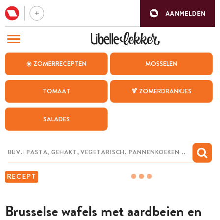
AANMELDEN
BEZOEK ONZE ANDERE WEBSITES
☀️ ZOMERRECEPTEN
MOSSELEN
RECEPTEN
TOMAAT
🍹 ZOMERDRANKJES
WEEKMENU
SALADES
CHAT MET MAIA
INSPIRATIE
MIJN BEWAARDE RECEPTEN
RECEPT
Brusselse wafels met aardbeien en