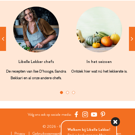
Libelle Lekker chefs
In het seizoen
De recepten van Ilse D’hooge, Sandra
Ontdek hier wat nú het lekkerste is.
Bekkari en al onze andere chefs.
Volg ons ook op sociale media:
© 2026 - Roularta Media Group
Welkom bij Libelle Lekker!
Privacy
Gebruiksvoorwaarden
Cookies
Cookies instellingen