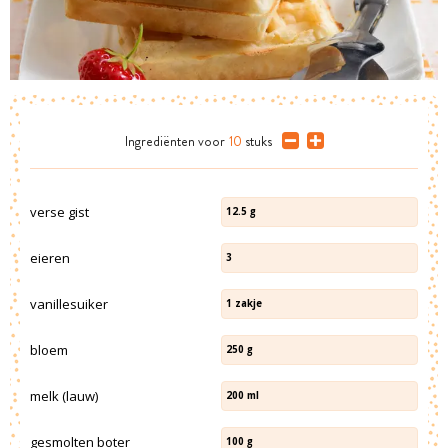
Ingrediënten
voor
10
stuks
verse gist
12.5
g
eieren
3
vanillesuiker
1
zakje
bloem
250
g
melk (lauw)
200
ml
gesmolten boter
100
g