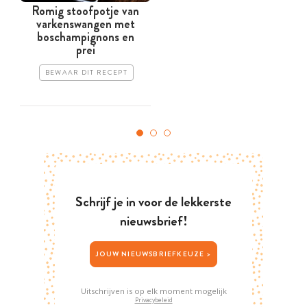
Romig stoofpotje van
varkenswangen met
boschampignons en
a
prei
BEWAAR DIT RECEPT
Schrijf je in voor de lekkerste
nieuwsbrief!
JOUW NIEUWSBRIEFKEUZE >
Uitschrijven is op elk moment mogelijk
Privacybeleid