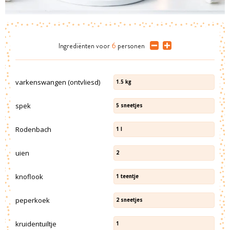
Ingrediënten
voor
6
personen
varkenswangen (ontvliesd)
1.5
kg
spek
5
sneetjes
Rodenbach
1
l
uien
2
knoflook
1
teentje
peperkoek
2
sneetjes
kruidentuiltje
1