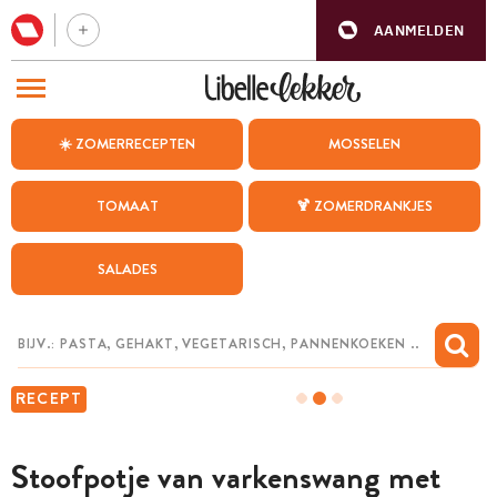
AANMELDEN
BEZOEK ONZE ANDERE WEBSITES
☀️ ZOMERRECEPTEN
MOSSELEN
RECEPTEN
TOMAAT
🍹 ZOMERDRANKJES
WEEKMENU
SALADES
CHAT MET MAIA
INSPIRATIE
MIJN BEWAARDE RECEPTEN
RECEPT
Stoofpotje van varkenswang met