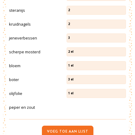
steranijs
2
kruidnagels
2
jeneverbessen
3
scherpe mosterd
2
el
bloem
1
el
boter
3
el
olijfolie
1
el
peper en zout
VOEG TOE AAN LIJST