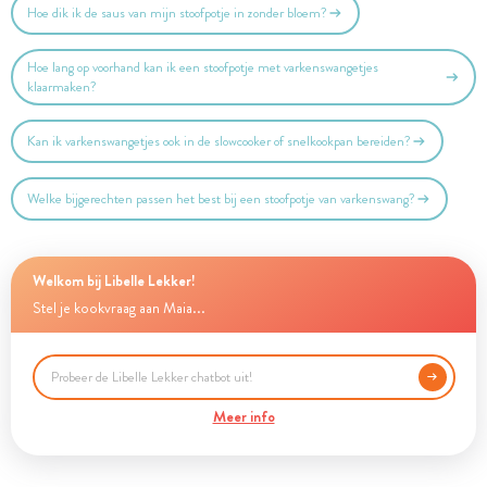
Hoe dik ik de saus van mijn stoofpotje in zonder bloem?
Hoe lang op voorhand kan ik een stoofpotje met varkenswangetjes
klaarmaken?
Kan ik varkenswangetjes ook in de slowcooker of snelkookpan bereiden?
Welke bijgerechten passen het best bij een stoofpotje van varkenswang?
Welkom bij Libelle Lekker!
Stel je kookvraag aan Maia...
Meer info