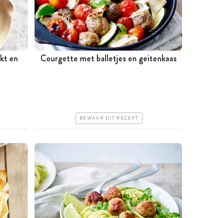
kt en
Courgette met balletjes en geitenkaas
Tussen 30 minuten en 1 uur
Goedkoop
Makkelijk
BEWAAR DIT RECEPT