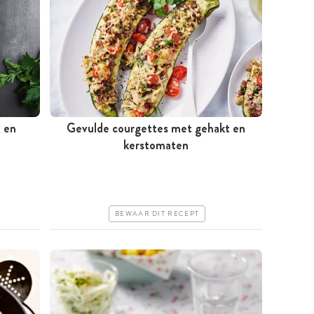
t en
Gevulde courgettes met gehakt en
Tussen 30 minuten en 1 uur
kerstomaten
Iets duurder
Makkelijk
BEWAAR DIT RECEPT