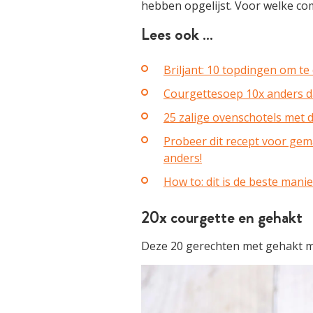
hebben opgelijst. Voor welke co
Lees ook …
Briljant: 10 topdingen om t
Courgettesoep 10x anders d
25 zalige ovenschotels met d
Probeer dit recept voor gema
anders!
How to: dit is de beste mani
20x courgette en gehakt
Deze 20 gerechten met gehakt m