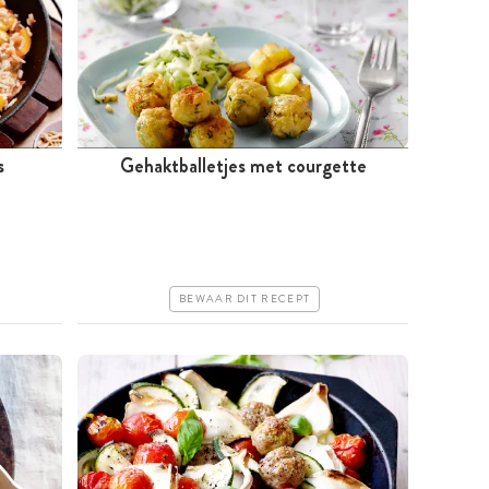
s
Gehaktballetjes met courgette
Tussen 30 minuten en 1 uur
Goedkoop
Makkelijk
BEWAAR DIT RECEPT