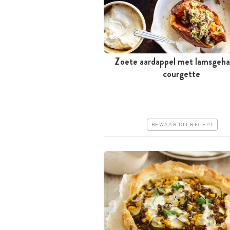
Zoete aardappel met lamsgeha
Meer dan 1 uur
courgette
Goedkoop
Erg makkelijk
BEWAAR DIT RECEPT