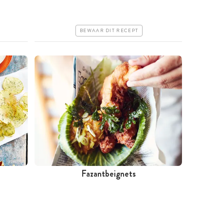
Iets duurder
Erg makkelijk
BEWAAR DIT RECEPT
Fazantbeignets
Tussen 30 minuten en 1 uur
Iets duurder