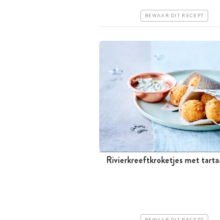
Erg makkelijk
BEWAAR DIT RECEPT
Rivierkreeftkroketjes met tarta
Minder dan 30 minuten
Iets duurder
Makkelijk