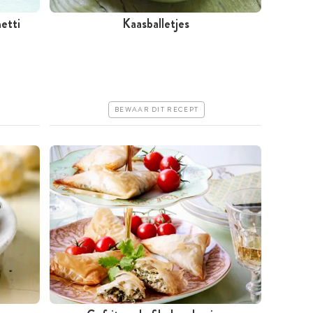
etti
Kaasballetjes
Meer dan 1 uur
Goedkoop
Makkelijk
BEWAAR DIT RECEPT