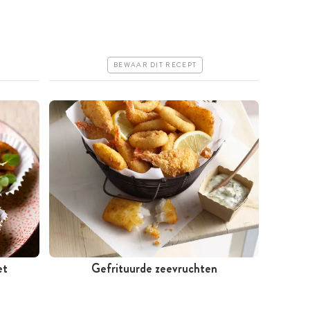
Goedkoop
Erg makkelijk
BEWAAR DIT RECEPT
et
Gefrituurde zeevruchten
Minder dan 30 minuten