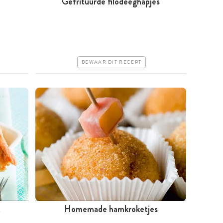
Gefrituurde filodeeghapjes
Tussen 30 minuten en 1 uur
Goedkoop
Makkelijk
BEWAAR DIT RECEPT
t
Homemade hamkroketjes
Tussen 30 minuten en 1 uur