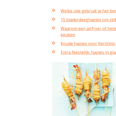
Welke olie gebruik je het be
15 bladerdeeghapjes om zel
Waarom een airfryer of hetel
keuken
Koude hapjes voor Kerstmis
Extra feestelijk: hapjes in gl