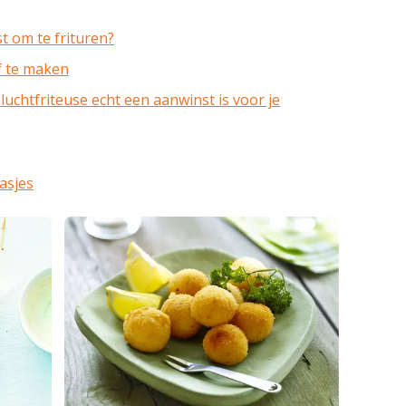
st om te frituren?
f te maken
uchtfriteuse echt een aanwinst is voor je
aasjes