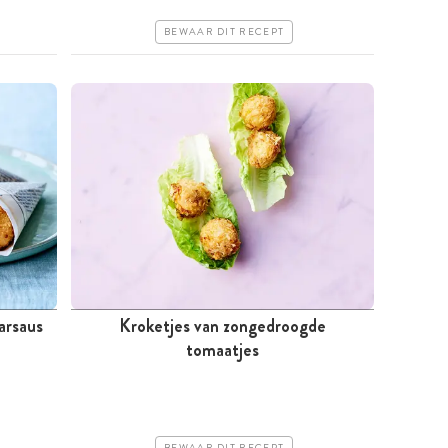
Makkelijk
BEWAAR DIT RECEPT
arsaus
Kroketjes van zongedroogde
Meer dan 1 uur
tomaatjes
Goedkoop
Makkelijk