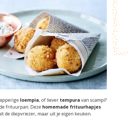
napperige
loempia
, of liever
tempura
van scampi?
t de frituurpan. Deze
homemade frituurhapjes
uit de diepvriezer, maar uit je eigen keuken.