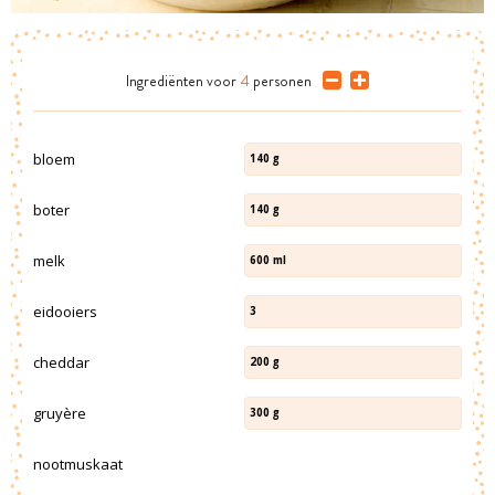
Ingrediënten
voor
4
personen
bloem
140
g
boter
140
g
melk
600
ml
eidooiers
3
cheddar
200
g
gruyère
300
g
nootmuskaat