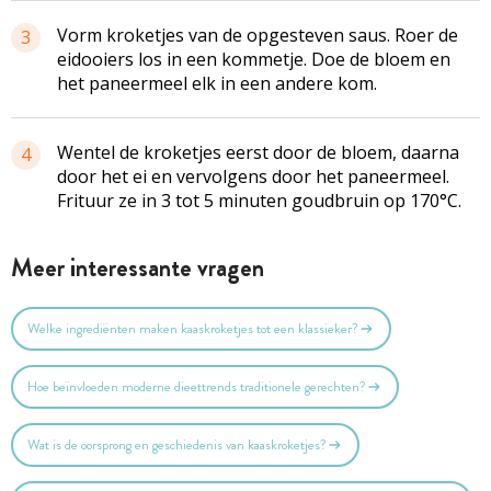
Vorm
kroketjes
van de opgesteven saus. Roer de
3
eidooiers
los in een kommetje. Doe de bloem en
het paneermeel elk in een andere kom.
Wentel de kroketjes eerst door de bloem, daarna
4
door het ei en vervolgens door het paneermeel.
Frituur ze in 3 tot 5 minuten goudbruin op 170°C.
Meer interessante vragen
Welke ingrediënten maken kaaskroketjes tot een klassieker?
Hoe beïnvloeden moderne dieettrends traditionele gerechten?
Wat is de oorsprong en geschiedenis van kaaskroketjes?