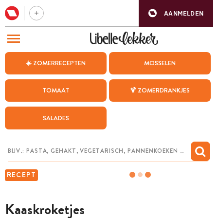
AANMELDEN
BEZOEK ONZE ANDERE WEBSITES
☀️ ZOMERRECEPTEN
MOSSELEN
RECEPTEN
TOMAAT
🍹 ZOMERDRANKJES
WEEKMENU
SALADES
CHAT MET MAIA
INSPIRATIE
MIJN BEWAARDE RECEPTEN
RECEPT
Kaaskroketjes