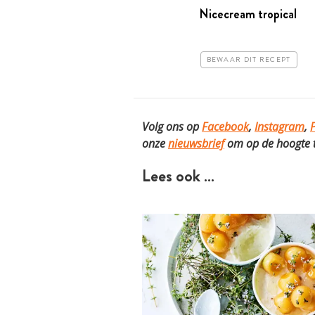
Nicecream tropical
BEWAAR DIT RECEPT
Volg ons op
Facebook
,
Instagram
,
P
onze
nieuwsbrief
om op de hoogte te
Lees ook …