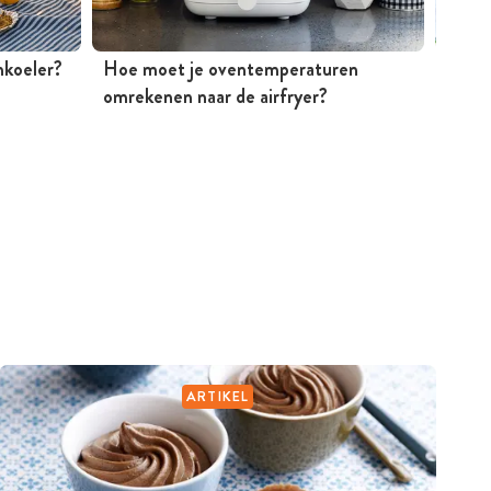
jnkoeler?
Hoe moet je oventemperaturen
Mosse
omrekenen naar de airfryer?
Peter
ARTIKEL