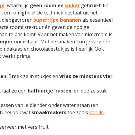
je
, waarbij je
geen room en
suiker
gebruikt. En
k en romigheid! De techniek bestaat uit het
t diepgevroren
superrijpe bananen
als essentieel
fecte roomijstextuur én geven de nodige
 aan te pas komt. Voor het maken van nicecream is
amper
onmisbaar. Met de smaken kun je variëren:
indakaas en chocoladestukjes is heerlijk! Ook
t werkt prima.
nen
. Breek ze in stukjes en
vries ze minstens vier
, laat ze een
halfuurtje 'rusten'
en doe ze stuk
essen van je blender onder water staan (en
ntueel ook wat
smaakmakers
toe zoals
vanille
,
serveer met vers fruit.