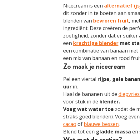
Nicecream is een
alternatief ijs
dit zonder in te boeten aan smaa
blenden van
bevroren fruit
, me
ingrediënt. Deze creëren de per
zoetigheid, zonder dat er suiker
een
krachtige blender
met st
een combinatie van banaan met p
een mix van banaan en rood frui
Zo maak je nicecream
Pel een viertal
rijpe, gele bana
uur
in.
Haal de bananen uit de
diepvries
voor stuk in de
blender.
Voeg wat water toe
zodat de m
straks goed blenden). Voeg eve
cacao
of
blauwe bessen
.
Blend tot een
gladde massa
en 
Wat met de restjes?