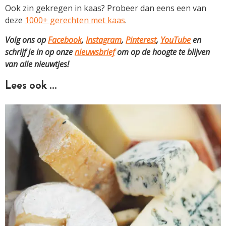
Ook zin gekregen in kaas? Probeer dan eens een van
deze
1000+ gerechten met kaas
.
Volg ons op
Facebook
,
Instagram
,
Pinterest
,
YouTube
en
schrijf je in op onze
nieuwsbrief
om op de hoogte te blijven
van alle nieuwtjes!
Lees ook …