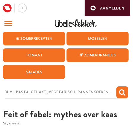
AANMELDEN
BEZOEK ONZE ANDERE WEBSITES
☀️ ZOMERRECEPTEN
MOSSELEN
RECEPTEN
TOMAAT
🍹 ZOMERDRANKJES
WEEKMENU
SALADES
CHAT MET MAIA
INSPIRATIE
MIJN BEWAARDE RECEPTEN
Feit of fabel: mythes over kaas
Say cheese!