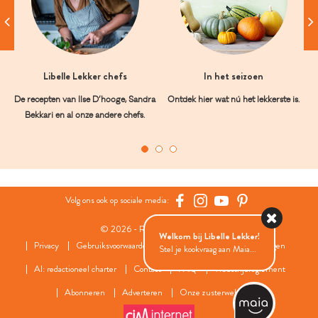
Libelle Lekker chefs
In het seizoen
De recepten van Ilse D’hooge, Sandra
Ontdek hier wat nú het lekkerste is.
Bekkari en al onze andere chefs.
Volg ons ook op sociale media:
© 2026 - Roularta Media Group
Welkom bij Libelle Lekker!
Privacy
Gebruiksvoorwaarden
Cookies
Cookies instellingen
Stel je kookvraag aan Maia...
AI: redactioneel charter
Contact
FAQ
Wedstrijdreglement
Abonneren
Adverteren
Onze zusterwebsites