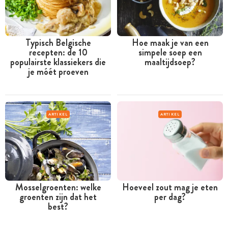
Typisch Belgische
Hoe maak je van een
recepten: de 10
simpele soep een
populairste klassiekers die
maaltijdsoep?
je móét proeven
ARTIKEL
ARTIKEL
Mosselgroenten: welke
Hoeveel zout mag je eten
groenten zijn dat het
per dag?
best?