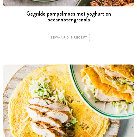
Gegrilde pompelmoes met yoghurt en
pecannotengranola
BEWAAR DIT RECEPT