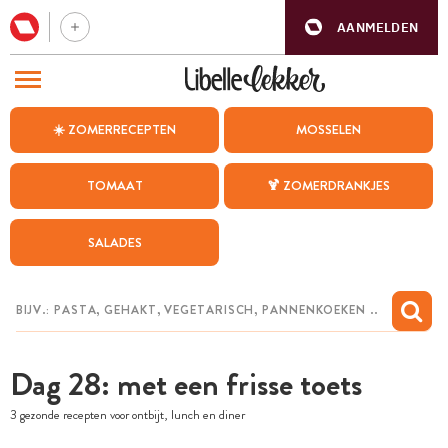
AANMELDEN
BEZOEK ONZE ANDERE WEBSITES
☀️ ZOMERRECEPTEN
MOSSELEN
RECEPTEN
TOMAAT
🍹 ZOMERDRANKJES
WEEKMENU
SALADES
CHAT MET MAIA
INSPIRATIE
MIJN BEWAARDE RECEPTEN
Dag 28: met een frisse toets
3 gezonde recepten voor ontbijt, lunch en diner