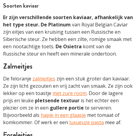
Soorten kaviaar
Er zijn verschillende soorten kaviaar, afhankelijk van
het type steur.
De Platinum
van Royal Belgian Caviar
zijn eitjes van een kruising tussen een Russische en
Siberische steur. Ze hebben een zilte, romige smaak met
een nootachtige toets.
De Osietra
komt van de
Russische steur en heeft een minerale ondertoon.
Zalmeitjes
De feloranje
zalmeitjes
zijn een stuk groter dan kaviaar.
Ze zijn licht gezouten en vrij zacht van smaak. Ze zijn ook
lekker op een toastje
met zure room
. Door de lagere
prijs en leuke
pletsende textuur
is het echter een
plezier om ze in een
gullere portie
te serveren.
Bijvoorbeeld als
hapje in een glaasje
met tomaat of
komkommer. Of werk er een
luxueuze pasta
mee af.
Foreleitjes