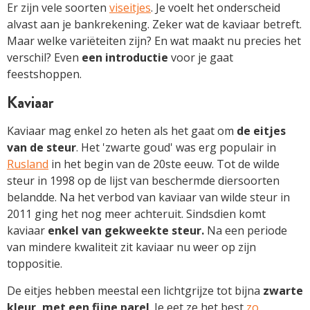
Er zijn vele soorten
viseitjes
. Je voelt het onderscheid
alvast aan je bankrekening. Zeker wat de kaviaar betreft.
Maar welke variëteiten zijn? En wat maakt nu precies het
verschil? Even
een introductie
voor je gaat
feestshoppen.
Kaviaar
Kaviaar mag enkel zo heten als het gaat om
de eitjes
van de steur
. Het 'zwarte goud' was erg populair in
Rusland
in het begin van de 20ste eeuw. Tot de wilde
steur in 1998 op de lijst van beschermde diersoorten
belandde. Na het verbod van kaviaar van wilde steur in
2011 ging het nog meer achteruit. Sindsdien komt
kaviaar
enkel van gekweekte steur.
Na een periode
van mindere kwaliteit zit kaviaar nu weer op zijn
toppositie.
De eitjes hebben meestal een lichtgrijze tot bijna
zwarte
kleur, met een fijne parel
. Je eet ze het best
zo