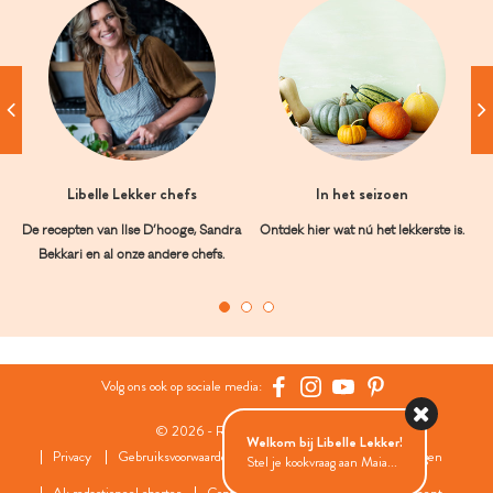
Libelle Lekker chefs
In het seizoen
De recepten van Ilse D’hooge, Sandra
Ontdek hier wat nú het lekkerste is.
Bekkari en al onze andere chefs.
Volg ons ook op sociale media:
© 2026 - Roularta Media Group
Welkom bij Libelle Lekker!
Privacy
Gebruiksvoorwaarden
Cookies
Cookies instellingen
Stel je kookvraag aan Maia...
AI: redactioneel charter
Contact
FAQ
Wedstrijdreglement