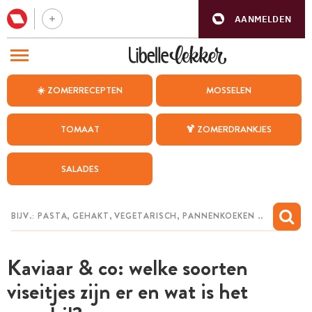
AANMELDEN
BEZOEK ONZE ANDERE WEBSITES
☀️ ZOMERRECEPTEN
MOSSELEN
RECEPTEN
TOMAAT
🍹 ZOMERDRANKJES
WEEKMENU
SALADES
CHAT MET MAIA
INSPIRATIE
MIJN BEWAARDE RECEPTEN
Kaviaar & co: welke soorten
viseitjes zijn er en wat is het