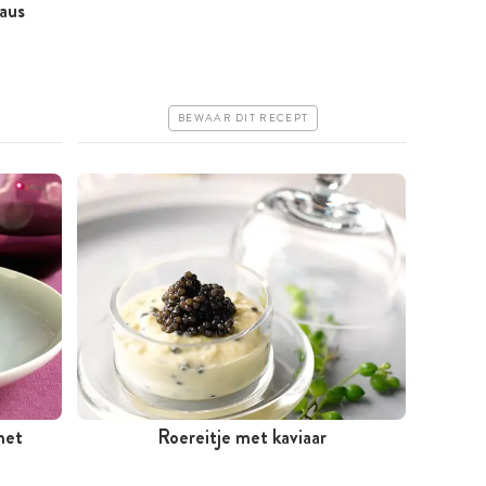
aus
Minder dan 30 minuten
Goedkoop
Erg makkelijk
BEWAAR DIT RECEPT
met
Roereitje met kaviaar
Minder dan 30 minuten