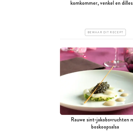
komkommer, venkel en dilles
Tussen 30 minuten en 1 uur
Iets duurder
Erg makkelijk
BEWAAR DIT RECEPT
Rauwe sint-jakobsvruchten 
Minder dan 30 minuten
boskoopsalsa