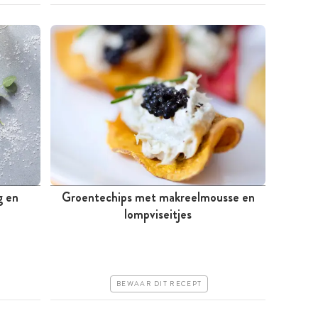
g en
Groentechips met makreelmousse en
Minder dan 30 minuten
lompviseitjes
Iets duurder
Erg makkelijk
BEWAAR DIT RECEPT