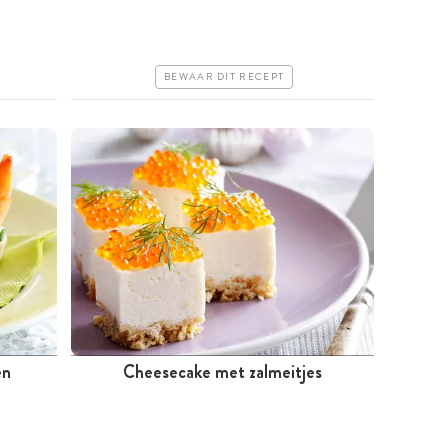
Duur
Erg makkelijk
BEWAAR DIT RECEPT
en
Cheesecake met zalmeitjes
Meer dan 1 uur
Iets duurder