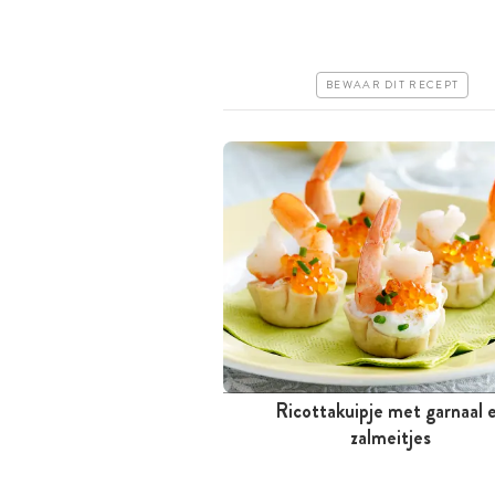
Duur
Makkelijk
BEWAAR DIT RECEPT
Ricottakuipje met garnaal 
Tussen 30 minuten en 1 uur
zalmeitjes
Iets duurder