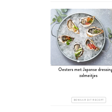
Oesters met Japanse dressin
Minder dan 30 minuten
zalmeitjes
Duur
Makkelijk
BEWAAR DIT RECEPT