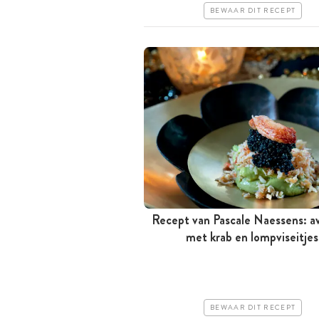
BEWAAR DIT RECEPT
Recept van Pascale Naessens: a
Minder dan 30 minuten
met krab en lompviseitjes
Iets duurder
Makkelijk
BEWAAR DIT RECEPT