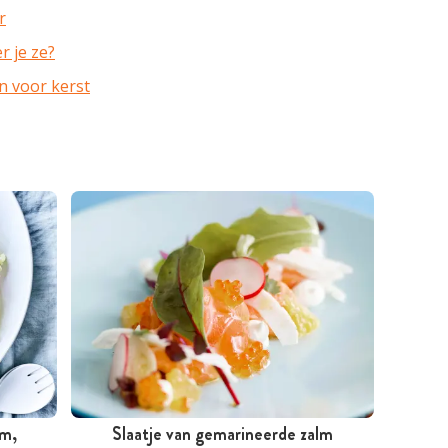
r
r je ze?
 voor kerst
lm,
Slaatje van gemarineerde zalm