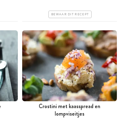
Erg makkelijk
BEWAAR DIT RECEPT
e
Crostini met kaasspread en
Minder dan 30 minuten
lompviseitjes
Iets duurder
Erg makkelijk