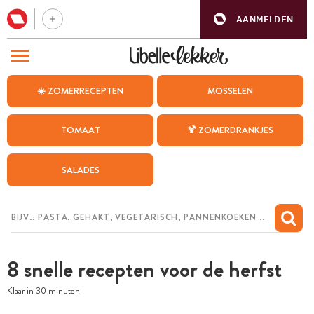
AANMELDEN
BEZOEK ONZE ANDERE WEBSITES
☀️ ZOMERRECEPTEN
MOSSELEN
RECEPTEN
TOMAAT
🍹 ZOMERDRANKJES
WEEKMENU
SALADES
CHAT MET MAIA
INSPIRATIE
MIJN BEWAARDE RECEPTEN
8 snelle recepten voor de herfst
Klaar in 30 minuten