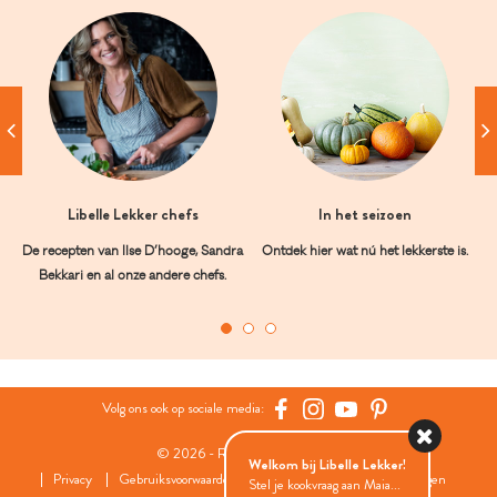
Libelle Lekker chefs
In het seizoen
De recepten van Ilse D’hooge, Sandra
Ontdek hier wat nú het lekkerste is.
Bekkari en al onze andere chefs.
Volg ons ook op sociale media:
© 2026 - Roularta Media Group
Welkom bij Libelle Lekker!
Privacy
Gebruiksvoorwaarden
Cookies
Cookies instellingen
Stel je kookvraag aan Maia...