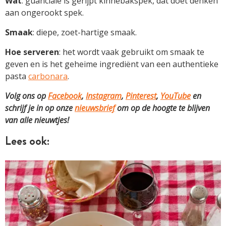
Wat
: guanciale is gerijpt kinnebakspek, dat doet denken
aan ongerookt spek.
Smaak
: diepe, zoet-hartige smaak.
Hoe serveren
: het wordt vaak gebruikt om smaak te
geven en is het geheime ingrediënt van een authentieke
pasta
carbonara
.
Volg ons op
Facebook
,
Instagram
,
Pinterest
,
YouTube
en
schrijf je in op onze
nieuwsbrief
om op de hoogte te blijven
van alle nieuwtjes!
Lees ook: