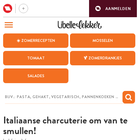
AANMELDEN
BEZOEK ONZE ANDERE WEBSITES
☀️ ZOMERRECEPTEN
MOSSELEN
RECEPTEN
TOMAAT
🍹 ZOMERDRANKJES
WEEKMENU
SALADES
CHAT MET MAIA
INSPIRATIE
MIJN BEWAARDE RECEPTEN
Italiaanse charcuterie om van te
smullen!