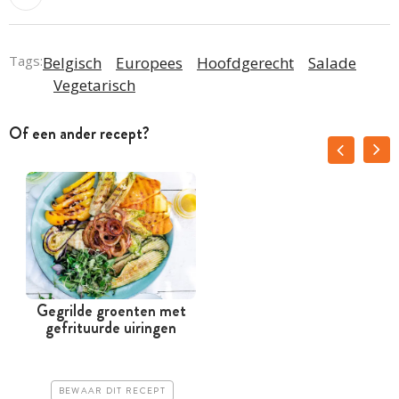
Tags:
Belgisch
Europees
Hoofdgerecht
Salade
Vegetarisch
Of een ander recept?
Gegrilde groenten met
gefrituurde uiringen
m
BEWAAR DIT RECEPT