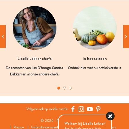
Libelle Lekker chefs
In het seizoen
De recepten van Ilse D’hooge, Sandra
Ontdek hier wat nú het lekkerste is.
Bekkari en al onze andere chefs.
Volg ons ook op sociale media:
© 2026 - Roularta Media Group
Welkom bij Libelle Lekker!
Privacy
Gebruiksvoorwaarden
Cookies
Cookies instellingen
Stel je kookvraag aan Maia...