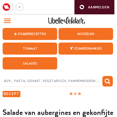
AANMELDEN
BEZOEK ONZE ANDERE WEBSITES
☀️ ZOMERRECEPTEN
MOSSELEN
RECEPTEN
TOMAAT
🍹 ZOMERDRANKJES
WEEKMENU
SALADES
CHAT MET MAIA
INSPIRATIE
MIJN BEWAARDE RECEPTEN
RECEPT
Salade van aubergines en gekonfijte