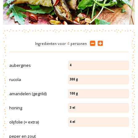
Ingrediënten
voor
4
personen
aubergines
4
rucola
300
g
amandelen (gegrild)
100
g
honing
3
el
olijfolie (+ extra)
4
el
peper en zout