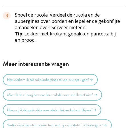
Spoel de rucola. Verdeel de rucola en de
3
aubergines over borden en lepel er de gekonfijte
amandelen over. Serveer meteen.
Tip
: Lekker met krokant gebakken pancetta bij
en brood.
Meer interessante vragen
Hoe voorkom ik dat mijn aubergines te veel olie opzuigen?
Moet ik de aubergines voor deze salade eerst schillen of niet?
Hoe zorg ik dat gekonfijte amandelen lekker krokant blijven?
Welke verse kruiden passen het best bij een salade met aubergine?