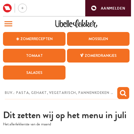
AANMELDEN
BEZOEK ONZE ANDERE WEBSITES
☀️ ZOMERRECEPTEN
MOSSELEN
RECEPTEN
TOMAAT
🍹 ZOMERDRANKJES
WEEKMENU
SALADES
CHAT MET MAIA
INSPIRATIE
MIJN BEWAARDE RECEPTEN
Dit zetten wij op het menu in juli
Het allerlekkerste van de maand