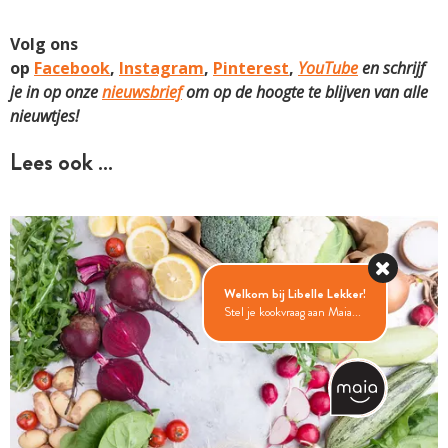
Volg ons
op
Facebook
,
Instagram
,
Pinterest
,
YouTube
en schrijf
je in op onze
nieuwsbrief
om op de hoogte te blijven van alle
nieuwtjes!
Lees ook …
ARTIKEL
Welkom bij Libelle Lekker!
Stel je kookvraag aan Maia...