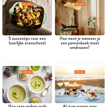
ARTIKEL
ARTIKEL
5 succestips voor een
Hoe weet je wanneer je
heerlijke ovenschotel
een pannenkoek moet
omdraaien?
ARTIKEL
ARTIKEL
Hoe soep maken zoals
Al jouw vragen over