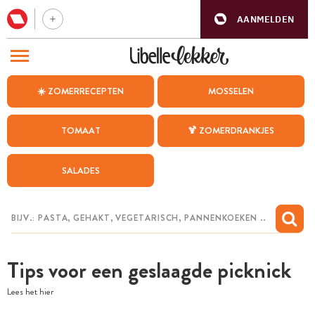
AANMELDEN
BEZOEK ONZE ANDERE WEBSITES
☀️ ZOMERRECEPTEN
MOSSELEN
RECEPTEN
TOMAAT
🍹 ZOMERDRANKJES
WEEKMENU
SALADES
CHAT MET MAIA
INSPIRATIE
MIJN BEWAARDE RECEPTEN
Tips voor een geslaagde picknick
Lees het hier