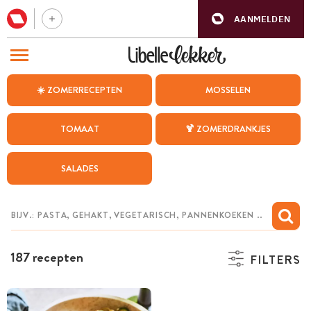
AANMELDEN
BEZOEK ONZE ANDERE WEBSITES
☀️ ZOMERRECEPTEN
MOSSELEN
RECEPTEN
TOMAAT
🍹 ZOMERDRANKJES
WEEKMENU
SALADES
CHAT MET MAIA
INSPIRATIE
MIJN BEWAARDE RECEPTEN
187 recepten
FILTERS