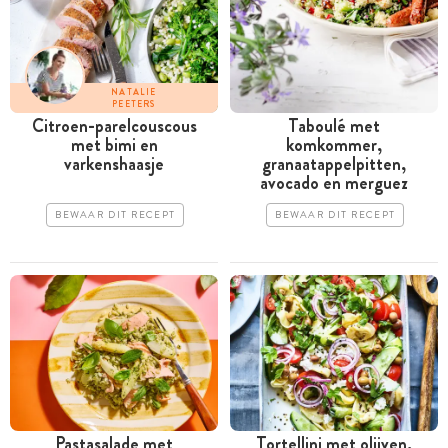
NATALIE
PEETERS
Citroen-parelcouscous
Taboulé met
met bimi en
komkommer,
varkenshaasje
granaatappelpitten,
avocado en merguez
BEWAAR DIT RECEPT
BEWAAR DIT RECEPT
Pastasalade met
Tortellini met ­olijven,