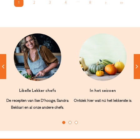
...
1
2
3
4
8
>
>>
Libelle Lekker chefs
In het seizoen
De recepten van Ilse D’hooge, Sandra
Ontdek hier wat nú het lekkerste is.
Bekkari en al onze andere chefs.