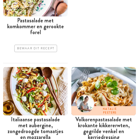
Pastasalade met
komkommer en gerookte
forel
BEWAAR DIT RECEPT
NATALIE
PEETERS
Italiaanse pastasalade
Volkorenpastasalade met
met aubergine,
krokante kikkererwten,
zongedroogde tomaatjes
gegrilde venkel en
en mozzarella
kerriedressing