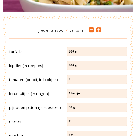
Ingrediënten
voor
4
personen
farfalle
300
g
kipfilet (in reepjes)
500
g
tomaten (ontpit, in blokjes)
3
lente-uitjes (in ringen)
1
bosje
pijnboompitten (geroosterd)
50
g
eieren
2
mosterd
1
tl