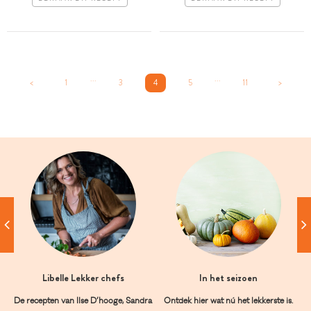
...
...
<
1
3
4
5
11
>
Libelle Lekker chefs
In het seizoen
De recepten van Ilse D’hooge, Sandra
Ontdek hier wat nú het lekkerste is.