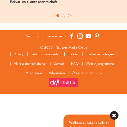
Bekkari en al onze andere chefs.
Volg ons ook op sociale media:
© 2026 - Roularta Media Group
Privacy
Gebruiksvoorwaarden
Cookies
Cookies instellingen
AI: redactioneel charter
Contact
FAQ
Wedstrijdreglement
Abonneren
Adverteren
Onze zusterwebsites
Welkom bij Libelle Lekker!