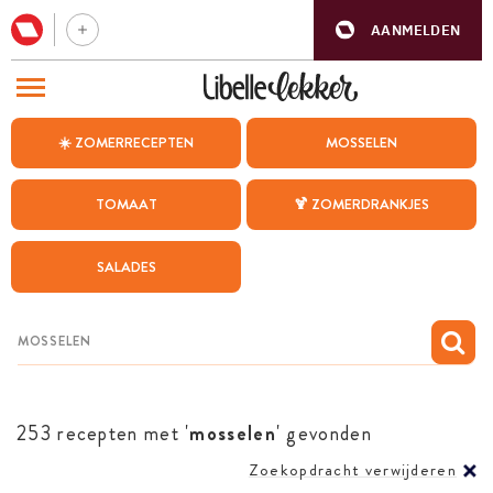
AANMELDEN
BEZOEK ONZE ANDERE WEBSITES
☀️ ZOMERRECEPTEN
MOSSELEN
RECEPTEN
TOMAAT
🍹 ZOMERDRANKJES
WEEKMENU
SALADES
CHAT MET MAIA
INSPIRATIE
MIJN BEWAARDE RECEPTEN
253 recepten met '
mosselen
' gevonden
Zoekopdracht verwijderen