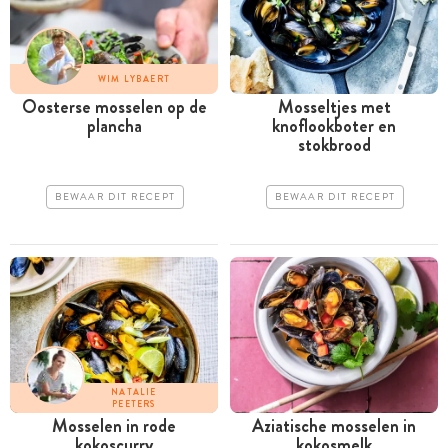
WIM LYBAERT
Oosterse mosselen op de
Mosseltjes met
plancha
knoflookboter en
stokbrood
BEWAAR DIT RECEPT
BEWAAR DIT RECEPT
NATALIE
PEETERS
Mosselen in rode
Aziatische mosselen in
kokoscurry
kokosmelk