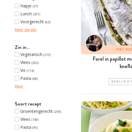
Hapje
(37)
Lunch
(201)
Voorgerecht
(63)
Meer gangen
Zin in…
PIET H
Vegetarisch
(215)
Forel in papillot 
Vlees
(202)
knofl
Vis
(114)
Pasta
(68)
BEWAAR DI
Meer
Soort recept
Groentengerecht
(259)
Vlees
(140)
Pasta
(95)