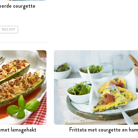
neerde courgette
T RECEPT
 met lamsgehakt
Frittata met courgette en ha