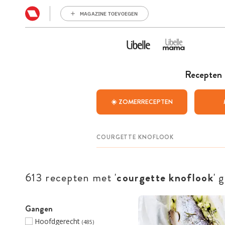
MAGAZINE TOEVOEGEN
Recepten
☀️ ZOMERRECEPTEN
613 recepten met '
courgette knoflook
' 
Gangen
Hoofdgerecht
(485)