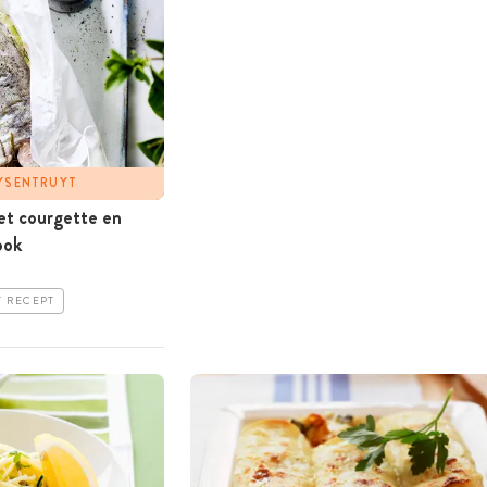
UYSENTRUYT
met courgette en
ook
T RECEPT