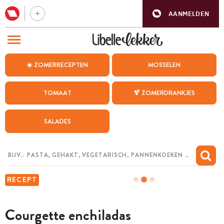
AANMELDEN
BEZOEK ONZE ANDERE WEBSITES
☀️ ZOMERRECEPTEN
MOSSELEN
RECEPTEN
TOMAAT
🍹 ZOMERDRANKJES
WEEKMENU
SALADES
CHAT MET MAIA
INSPIRATIE
MIJN BEWAARDE RECEPTEN
RECEPT
Courgette enchiladas