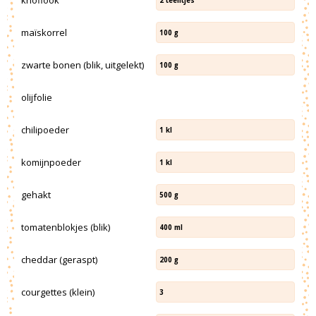
knoflook
2
teentjes
maïskorrel
100
g
zwarte bonen (blik, uitgelekt)
100
g
olijfolie
chilipoeder
1
kl
komijnpoeder
1
kl
gehakt
500
g
tomatenblokjes (blik)
400
ml
cheddar (geraspt)
200
g
courgettes (klein)
3