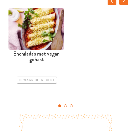
Enchilada's met vegan
M
gehakt
BEWAAR DIT RECEPT