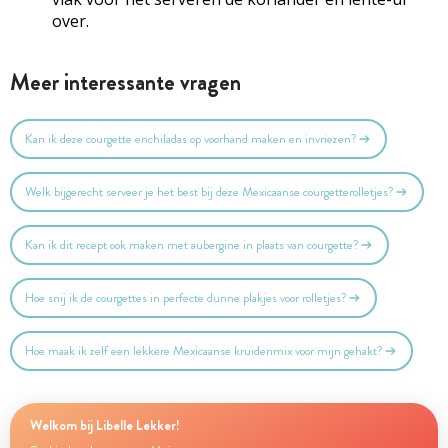
over.
Meer interessante vragen
Kan ik deze courgette enchiladas op voorhand maken en invriezen?
Welk bijgerecht serveer je het best bij deze Mexicaanse courgetterolletjes?
Kan ik dit recept ook maken met aubergine in plaats van courgette?
Hoe snij ik de courgettes in perfecte dunne plakjes voor rolletjes?
Hoe maak ik zelf een lekkere Mexicaanse kruidenmix voor mijn gehakt?
Welkom bij Libelle Lekker!