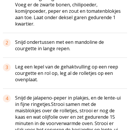
Voeg er de zwarte bonen, chilipoeder,
komijnpoeder, peper en zout en tomatenblokjes
aan toe. Laat onder deksel garen gedurende 1
kwartier.
Snijd ondertussen met een mandoline de
2
courgette in lange repen.
Leg een lepel van de gehaktvulling op een reep
3
courgette en rol op, leg al de rolletjes op een
ovenplaat.
Snijd de jalapeno-peper in plakjes, en de lente-ui
4
in fijne ringetjes.Strooi samen met de
maïsblokjes over de rolletjes, strooi er nog de
kaas en wat olijfolie over en zet gedurende 15
minuten in de voorverwarmde oven. Strooi er
vlak voor het serveren de koriander en lente-ui