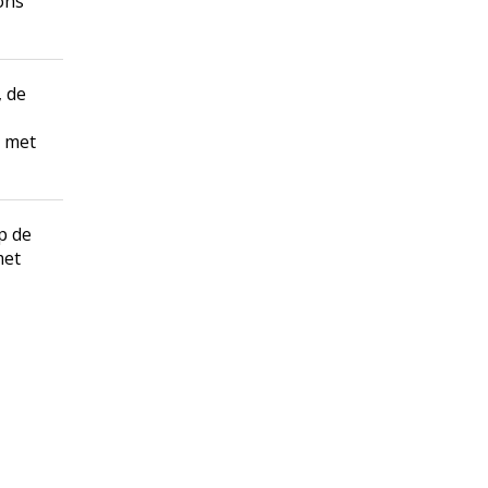
ons
, de
s met
p de
met