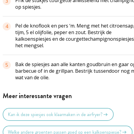
Prik de stukjes courgette afwisselend met champign
3
op spiesjes.
Pel de knoflook en pers ‘m. Meng met het citroensap
4
tijm, 5 el olijfolie, peper en zout. Bestrijk de
kalkoenspiesjes en de courgettechampignonspiesje
het mengsel.
Bak de spiesjes aan alle kanten goudbruin en gaar o
5
barbecue of in de grillpan. Bestrijk tussendoor nog 
wat van de olie.
Meer interessante vragen
Kan ik deze spiesjes ook klaarmaken in de airfryer?
Welke andere groenten passen goed op een kalkoenspiesje?