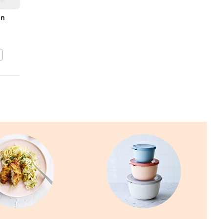
en
Kalkoenspiesjes met
geroosterde zoete
aardappel
BEWAAR DIT RECEPT