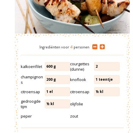
Ingrediënten
voor
4
personen
courgettes
kalkoenfilet
600
g
2
(dunne)
champignon
knoflook
200
g
1
teentje
s
citroensap
citroensap
1
el
½
kl
gedroogde
olijfolie
½
kl
tijm
peper
zout