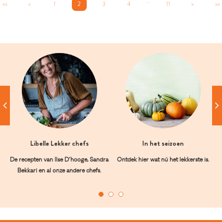
...
<<
<
1
2
3
4
11
>
>>
Libelle Lekker chefs
In het seizoen
De recepten van Ilse D’hooge, Sandra
Ontdek hier wat nú het lekkerste is.
Bekkari en al onze andere chefs.