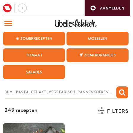
AANMELDEN
BEZOEK ONZE ANDERE WEBSITES
☀️ ZOMERRECEPTEN
MOSSELEN
RECEPTEN
TOMAAT
🍹 ZOMERDRANKJES
WEEKMENU
SALADES
CHAT MET MAIA
INSPIRATIE
MIJN BEWAARDE RECEPTEN
249 recepten
FILTERS