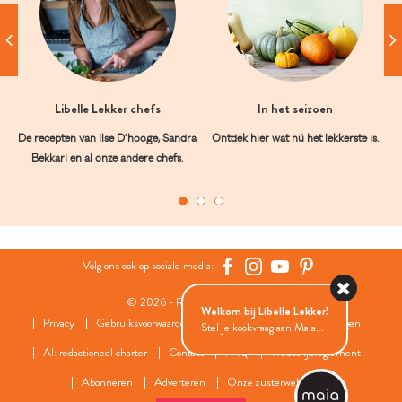
Libelle Lekker chefs
In het seizoen
De recepten van Ilse D’hooge, Sandra
Ontdek hier wat nú het lekkerste is.
Bekkari en al onze andere chefs.
Volg ons ook op sociale media:
© 2026 - Roularta Media Group
Welkom bij Libelle Lekker!
Privacy
Gebruiksvoorwaarden
Cookies
Cookies instellingen
Stel je kookvraag aan Maia...
AI: redactioneel charter
Contact
FAQ
Wedstrijdreglement
Abonneren
Adverteren
Onze zusterwebsites