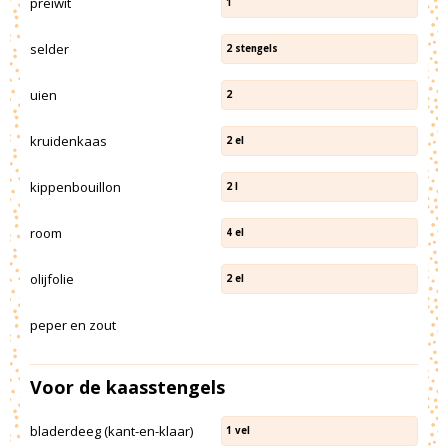
preiwit
1
selder
2
stengels
uien
2
kruidenkaas
2
el
kippenbouillon
2
l
room
4
el
olijfolie
2
el
peper en zout
Voor de kaasstengels
bladerdeeg (kant-en-klaar)
1
vel