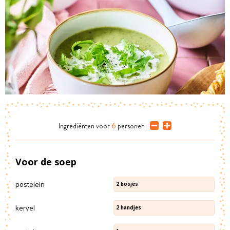
Ingrediënten
voor
6
personen
Voor de soep
postelein
2
bosjes
kervel
2
handjes