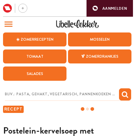
AANMELDEN
BEZOEK ONZE ANDERE WEBSITES
☀️ ZOMERRECEPTEN
MOSSELEN
RECEPTEN
TOMAAT
🍹 ZOMERDRANKJES
WEEKMENU
SALADES
CHAT MET MAIA
INSPIRATIE
MIJN BEWAARDE RECEPTEN
RECEPT
Postelein-kervelsoep met