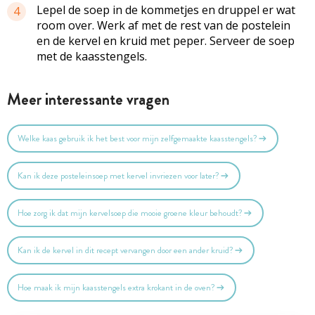
Lepel de soep in de kommetjes en druppel er wat
4
room over. Werk af met de rest van de postelein
en de kervel en kruid met peper. Serveer de soep
met de kaasstengels.
Meer interessante vragen
Welke kaas gebruik ik het best voor mijn zelfgemaakte kaasstengels?
Kan ik deze posteleinsoep met kervel invriezen voor later?
Hoe zorg ik dat mijn kervelsoep die mooie groene kleur behoudt?
Kan ik de kervel in dit recept vervangen door een ander kruid?
Hoe maak ik mijn kaasstengels extra krokant in de oven?