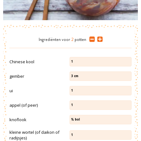
Ingrediënten
voor
2
potten
Chinese kool
1
gember
3
cm
ui
1
appel (of peer)
1
knoflook
½
bol
kleine wortel (of daikon of
1
radijsjes)