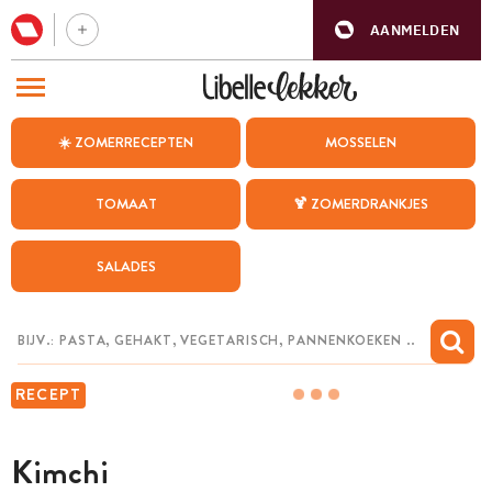
AANMELDEN
BEZOEK ONZE ANDERE WEBSITES
☀️ ZOMERRECEPTEN
MOSSELEN
RECEPTEN
TOMAAT
🍹 ZOMERDRANKJES
WEEKMENU
SALADES
CHAT MET MAIA
INSPIRATIE
MIJN BEWAARDE RECEPTEN
RECEPT
Kimchi