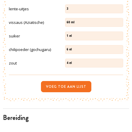
lente-uitjes
3
vissaus (Aziatische)
60
ml
suiker
1
el
chilipoeder (gochugaru)
6
el
zout
4
el
VOEG TOE AAN LIJST
bereiding