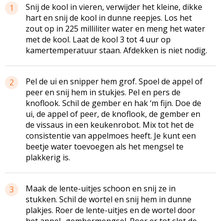
Snij de kool in vieren, verwijder het kleine, dikke
1
hart en snij de kool in dunne reepjes. Los het
zout op in 225 milliliter water en meng het water
met de kool. Laat de kool 3 tot 4 uur op
kamertemperatuur staan. Afdekken is niet nodig.
Pel de ui en snipper hem grof. Spoel de appel of
2
peer en snij hem in stukjes. Pel en pers de
knoflook. Schil de gember en hak ‘m fijn. Doe de
ui, de appel of peer, de knoflook, de gember en
de vissaus in een keukenrobot. Mix tot het de
consistentie van appelmoes heeft. Je kunt een
beetje water toevoegen als het mengsel te
plakkerig is.
Maak de lente-uitjes schoon en snij ze in
3
stukken. Schil de wortel en snij hem in dunne
plakjes. Roer de lente-uitjes en de wortel door
het appel- gembermengsel. Roer er tot slot de