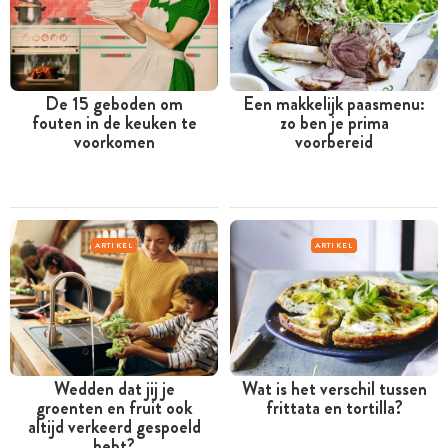
De 15 geboden om
Een makkelijk paasmenu:
fouten in de keuken te
zo ben je prima
voorkomen
voorbereid
ARTIKEL
ARTIKEL
Wedden dat jij je
Wat is het verschil tussen
groenten en fruit ook
frittata en tortilla?
altijd verkeerd gespoeld
hebt?