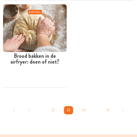
ARTIKEL
Brood bakken in de
airfryer: doen of niet?
...
...
<
1
32
33
34
41
>