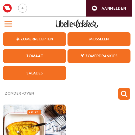
AANMELDEN
BEZOEK ONZE ANDERE WEBSITES
☀️ ZOMERRECEPTEN
MOSSELEN
RECEPTEN
TOMAAT
🍹 ZOMERDRANKJES
WEEKMENU
SALADES
CHAT MET MAIA
INSPIRATIE
MIJN BEWAARDE RECEPTEN
ARTIKEL