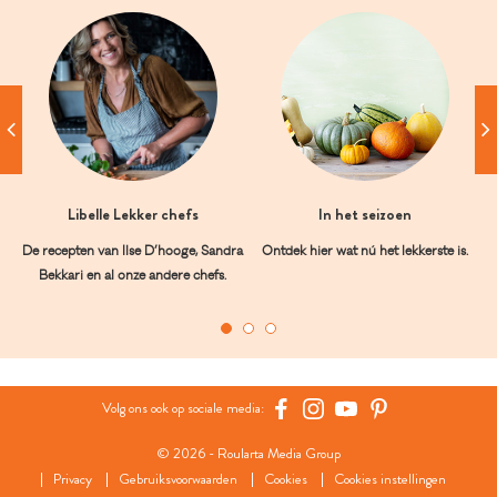
Libelle Lekker chefs
In het seizoen
De recepten van Ilse D’hooge, Sandra
Ontdek hier wat nú het lekkerste is.
Bekkari en al onze andere chefs.
Volg ons ook op sociale media:
© 2026 - Roularta Media Group
Privacy
Gebruiksvoorwaarden
Cookies
Cookies instellingen