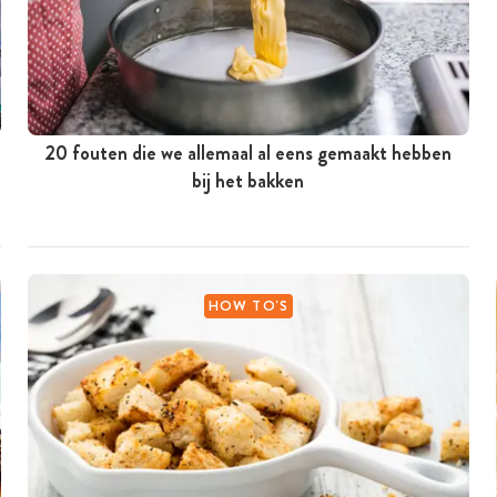
20 fouten die we allemaal al eens gemaakt hebben
bij het bakken
HOW TO'S