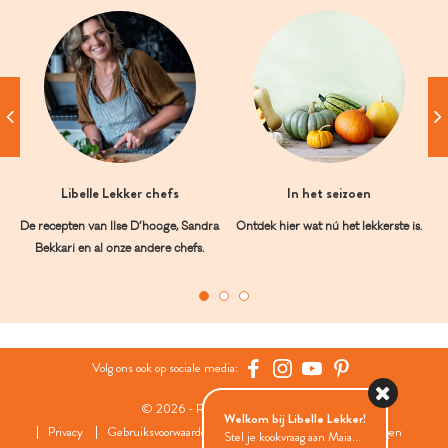
Libelle Lekker chefs
In het seizoen
De recepten van Ilse D’hooge, Sandra
Ontdek hier wat nú het lekkerste is.
Bekkari en al onze andere chefs.
Volg ons ook op sociale media:
© 2026 - Roularta Media Group
Welkom bij Libelle Lekker!
Privacy
Gebruiksvoorwaarden
Cookies
Cookies instellingen
Stel je kookvraag aan Maia...