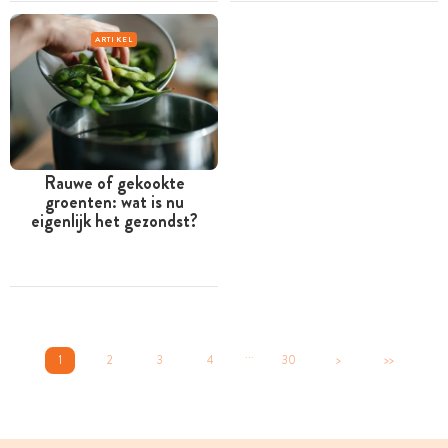
ARTIKEL
Rauwe of gekookte
groenten: wat is nu
eigenlijk het gezondst?
...
1
2
3
4
30
>
>>