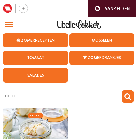
AANMELDEN
BEZOEK ONZE ANDERE WEBSITES
☀️ ZOMERRECEPTEN
MOSSELEN
RECEPTEN
TOMAAT
🍹 ZOMERDRANKJES
WEEKMENU
SALADES
CHAT MET MAIA
INSPIRATIE
MIJN BEWAARDE RECEPTEN
ARTIKEL