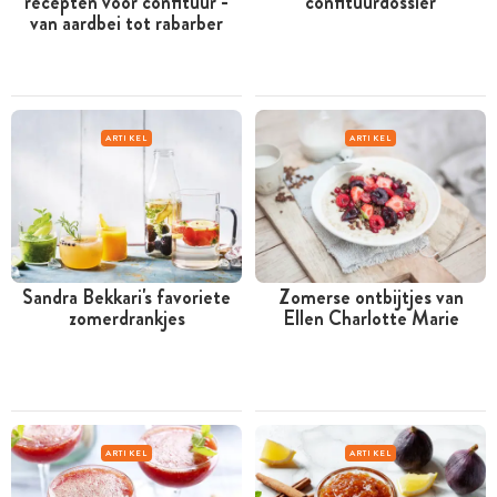
recepten voor confituur -
confituurdossier
van aardbei tot rabarber
ARTIKEL
ARTIKEL
Sandra Bekkari's favoriete
Zomerse ontbijtjes van
zomerdrankjes
Ellen Charlotte Marie
ARTIKEL
ARTIKEL