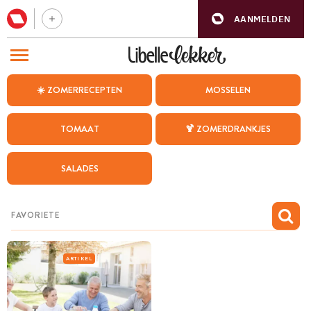
AANMELDEN
BEZOEK ONZE ANDERE WEBSITES
☀️ ZOMERRECEPTEN
MOSSELEN
RECEPTEN
TOMAAT
🍹 ZOMERDRANKJES
WEEKMENU
SALADES
CHAT MET MAIA
INSPIRATIE
MIJN BEWAARDE RECEPTEN
ARTIKEL