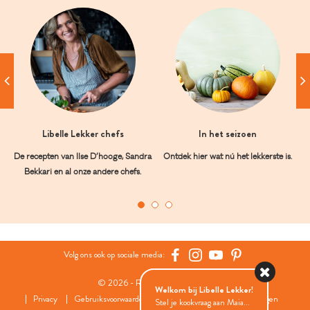
Libelle Lekker chefs
In het seizoen
De recepten van Ilse D’hooge, Sandra
Ontdek hier wat nú het lekkerste is.
Bekkari en al onze andere chefs.
Volg ons ook op sociale media:
© 2026 - Roularta Media Group
Welkom bij Libelle Lekker!
Privacy
Gebruiksvoorwaarden
Cookies
Cookies instellingen
Stel je kookvraag aan Maia...