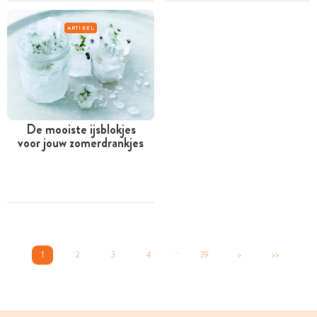
ARTIKEL
De mooiste ijsblokjes
voor jouw zomerdrankjes
...
1
2
3
4
39
>
>>