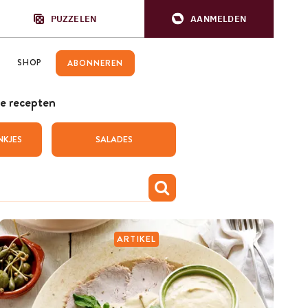
PUZZELEN
AANMELDEN
SHOP
ABONNEREN
e recepten
NKJES
SALADES
ARTIKEL