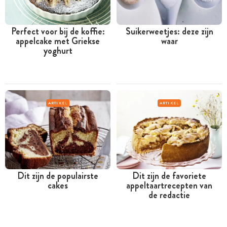
Perfect voor bij de koffie:
Suikerweetjes: deze zijn
appelcake met Griekse
waar
yoghurt
ARTIKEL
ARTIKEL
Dit zijn de populairste
Dit zijn de favoriete
cakes
appeltaartrecepten van
de redactie