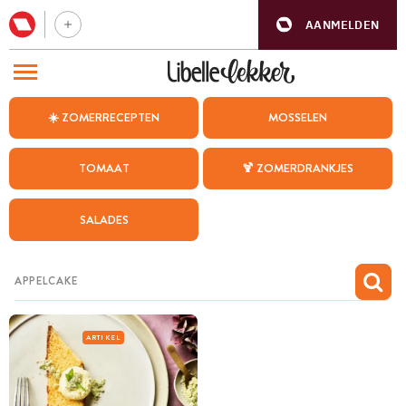
AANMELDEN
BEZOEK ONZE ANDERE WEBSITES
☀️ ZOMERRECEPTEN
MOSSELEN
RECEPTEN
TOMAAT
🍹 ZOMERDRANKJES
WEEKMENU
SALADES
CHAT MET MAIA
INSPIRATIE
MIJN BEWAARDE RECEPTEN
ARTIKEL