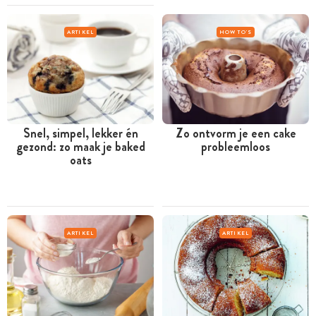
ARTIKEL
HOW TO'S
Snel, simpel, lekker én
Zo ontvorm je een cake
gezond: zo maak je baked
probleemloos
oats
ARTIKEL
ARTIKEL