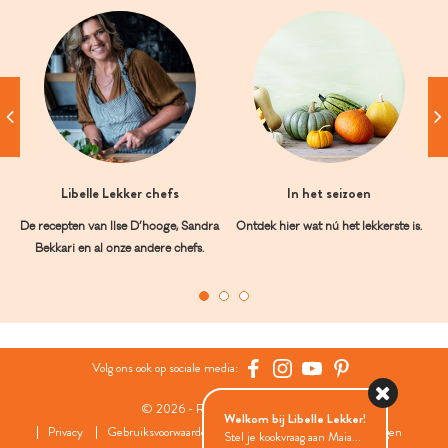
Libelle Lekker chefs
In het seizoen
De recepten van Ilse D’hooge, Sandra
Ontdek hier wat nú het lekkerste is.
Bekkari en al onze andere chefs.
Volg ons ook op sociale media:
© 2026 - Roularta Media Group
Welkom bij Libelle Lekker!
Privacy
Gebruiksvoorwaarden
Cookies
Cookies instellingen
Stel je kookvraag aan Maia...