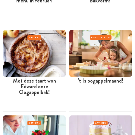
menu in februari
bakvorm?
ARTIKEL
FOODIE FILE
Met deze taart won
't Is oogappelmaand!
Edward onze
Oogappelbak!
ARTIKEL
ARTIKEL