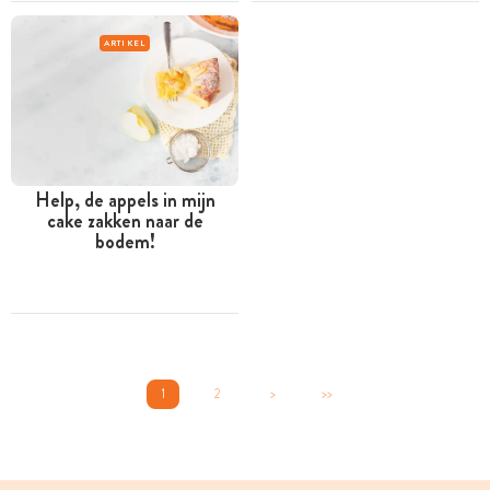
ARTIKEL
Help, de appels in mijn
cake zakken naar de
bodem!
1
2
>
>>