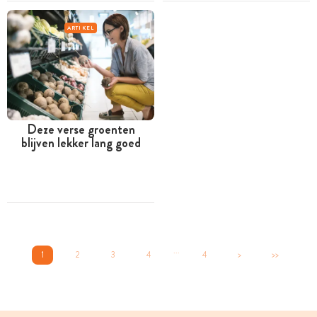
ARTIKEL
Deze verse groenten
blijven lekker lang goed
...
1
2
3
4
4
>
>>