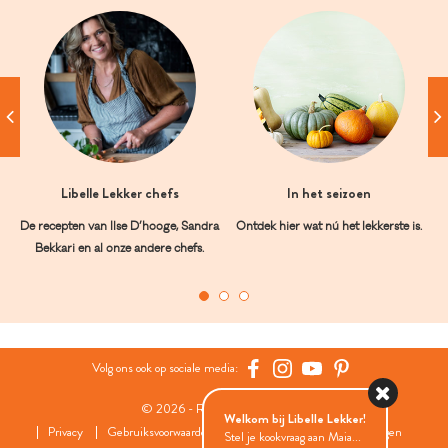
Libelle Lekker chefs
In het seizoen
De recepten van Ilse D’hooge, Sandra
Ontdek hier wat nú het lekkerste is.
Bekkari en al onze andere chefs.
Volg ons ook op sociale media:
© 2026 - Roularta Media Group
Welkom bij Libelle Lekker!
Privacy
Gebruiksvoorwaarden
Cookies
Cookies instellingen
Stel je kookvraag aan Maia...