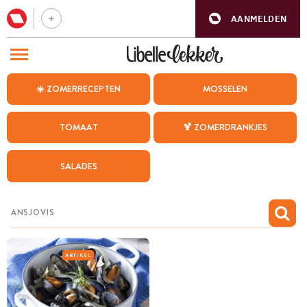
AANMELDEN
BEZOEK ONZE ANDERE WEBSITES
☀️ ZOMERRECEPTEN
MOSSELEN
RECEPTEN
TOMAAT
🍹 ZOMERDRANKJES
WEEKMENU
SALADES
CHAT MET MAIA
INSPIRATIE
MIJN BEWAARDE RECEPTEN
ARTIKEL