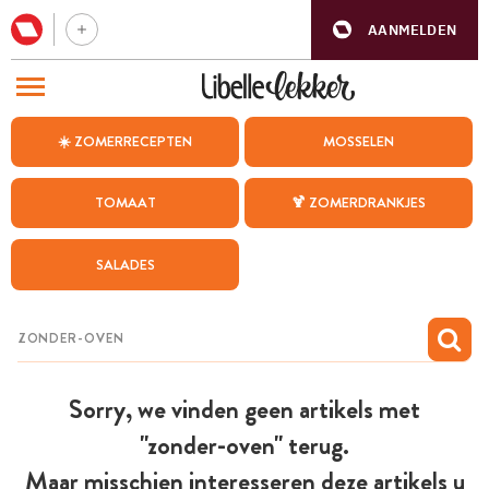
AANMELDEN
BEZOEK ONZE ANDERE WEBSITES
☀️ ZOMERRECEPTEN
MOSSELEN
RECEPTEN
TOMAAT
🍹 ZOMERDRANKJES
WEEKMENU
SALADES
CHAT MET MAIA
INSPIRATIE
MIJN BEWAARDE RECEPTEN
Sorry, we vinden geen artikels met
"zonder-oven" terug.
Maar misschien interesseren deze artikels u